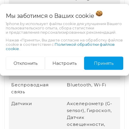
Графический
Qualcomm Adreno
Мы заботимся о Ваших
cookie
процессор
735
1phone.by использует файлы cookie для улучшения Вашего
пользовательского опыта, сбора статистики
Особенности
Автофокус,
и представления персонализированных рекомендаций.
тыловой камеры
Вспышка
Нажав «Принять», Вы даете согласие на обработку файлов
cookie в соответствии с
Политикой обработки файлов
Назначение
Для видео, Для игр,
cookie
.
Для работы
Отклонить
Настроить
Принять
Разъем для док-
Нет
станции
Беспроводная
Bluetooth, Wi-Fi
связь
Датчики
Акселерометр (G-
sensor), Гироскоп,
Датчик
освещенности,