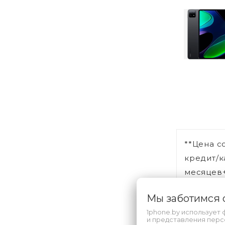
**Цена с
кредит/к
месяцев+
Мы заботимся
1phone.by использует 
и представления пер