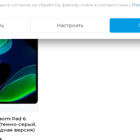
аете согласие на обработку файлов cookie в соответствии с
Пол
ть
Настроить
aomi Pad 6
(темно-серый,
дная версия)
б.