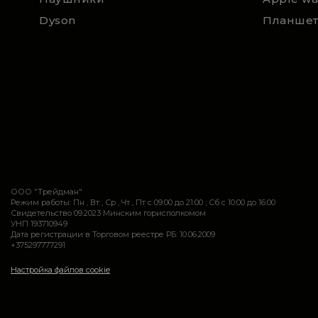
Dyson
Планше
ООО "Трейдман"
Режим работы: Пн , Вт , Ср , Чт , Пт c 09:00 до 21:00 ; Сб c 10:00 до 16:00
Свидетельство 09.2023 Минским горисполкомом
УНП 193710949
Дата регистрации в Торговом реестре РБ: 10.06.2009
+375297777291
Настройка файлов cookie