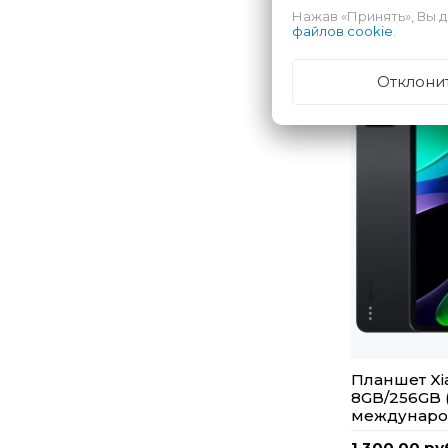
Нажав «Принять», Вы д
файлов cookie
.
Отклони
Планшет Xi
8GB/256GB 
междунаро
1 300,00 ру