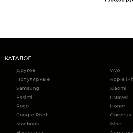
КАТАЛОГ
Другое
Vivo
Популярные
Apple iP
Samsung
Xiaomi
Redmi
Huawei
Poco
Honor
Google Pixel
Oneplus
Macbook
iMac
Наушники
Apple wa