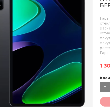
ВЕ
Гара
стек
расч
info
поку
поку
расс
Гара
1 3
Коли