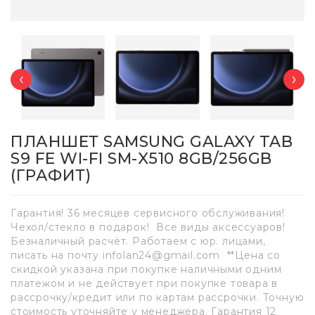
‹
›
ПЛАНШЕТ SAMSUNG GALAXY TAB
S9 FE WI-FI SM-X510 8GB/256GB
(ГРАФИТ)
Гарантия! 36 месяцев сервисного обслуживания!
Чехол/стекло в подарок! Все виды аксессуаров!
Безналичный расчёт. Работаем с юр. лицами,
писать на почту infolan24@gmail.com **Цена со
скидкой указана при покупке наличными одним
платежом и не действует при покупке товара в
рассрочку/кредит или по картам рассрочки. Точную
стоимость уточняйте у менеджера. Гарантия 12