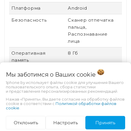
Платформа
Android
Безопасность
Сканер отпечатка
пальца,
Распознавание
лица
Оперативная
8 Гб
память
Материал корпуса
Металл
Мы заботимся о Ваших
cookie
1phone.by использует файлы cookie для улучшения Вашего
Поддержка карт
Есть
пользовательского опыта, сбора статистики
памяти
и представления персонализированных рекомендаций.
Нажав «Принять», Вы даете согласие на обработку файлов
Дата выхода
2023
cookie в соответствии с
Политикой обработки файлов
cookie
.
Процессор
Exynos 1380
Отклонить
Настроить
Принять
Графический
ARM Mali-G68 MC4