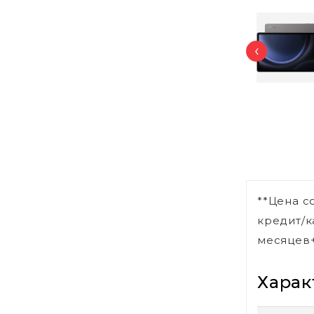
‹
**Цена с
кредит/к
месяцев+
Харак