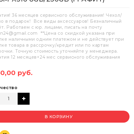
нтия! 36 месяцев сервисного обслуживания! Чехол/
ло в подарок! Все виды аксессуаров! Безналичный
ёт. Работаем с юр. лицами, писать на почту
lan24@gmail.com **Цена со скидкой указана при
пке наличными одним платежом и не действует при
пке товара в рассрочку/кредит или по картам
рочки. Точную стоимость уточняйте у менеджера.
нтия 12 месяцев+24 мес сервисного обслуживания
30,00 руб.
чество
В КОРЗИНУ