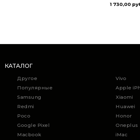
1 730,00 ру
КАТАЛОГ
Другое
Vivo
Популярные
Apple iP
Samsung
Xiaomi
Redmi
Huawei
Poco
Honor
Google Pixel
Oneplus
Macbook
iMac