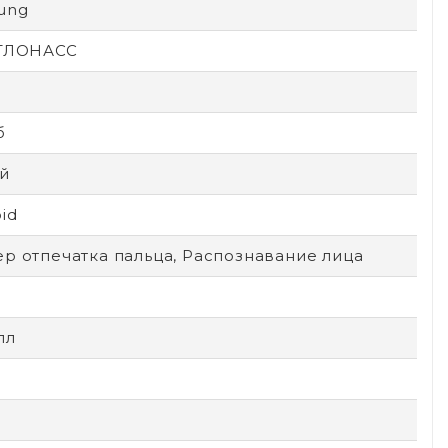
ung
 ГЛОНАСС
б
й
id
р отпечатка пальца, Распознавание лица
лл