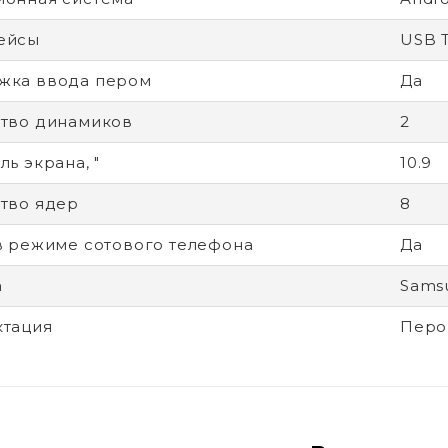
ейсы
USB 
жка ввода пером
Да
тво динамиков
2
ь экрана, "
10.9
тво ядер
8
в режиме сотового телефона
Да
а
Samsu
ктация
Перо 