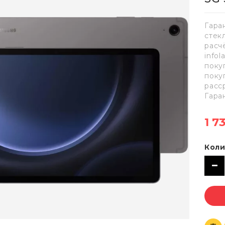
Гара
стек
расч
info
поку
поку
расс
Гара
1 7
Коли