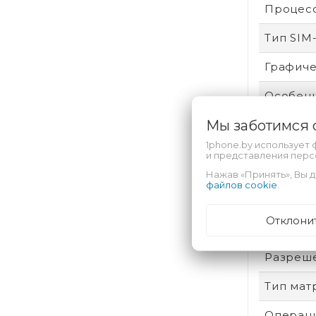
Процес
Тип SIM
Графиче
Особенн
Мы заботимся
Назнач
1phone.by использует 
Разъем 
и представления пер
Нажав «Принять», Вы д
Беспров
файлов cookie
.
Датчики
Отклони
Разреш
Тип мат
Операци