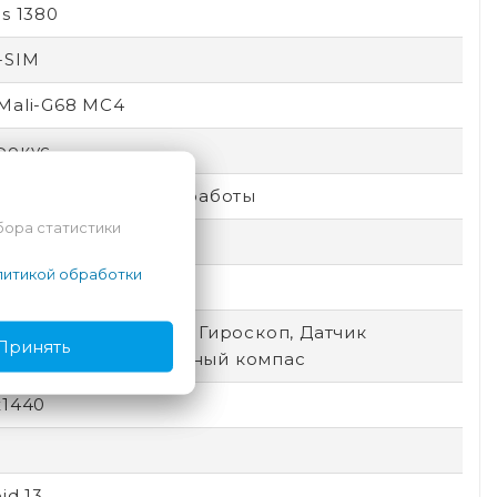
s 1380
-SIM
Mali-G68 MC4
фокус
идео, Для игр, Для работы
бора статистики
итикой обработки
ooth, Wi-Fi, 5G
ерометр (G-sensor), Гироскоп, Датчик
Принять
щенности, Электронный компас
x1440
id 13