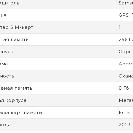
одитель
Sams
ция
GPS,
тво SIM-карт
1
ная память
256 Г
рпуса
Серы
рма
Andro
ность
Скане
вная память
8 Гб
л корпуса
Мета
ка карт памяти
Есть
хода
2023