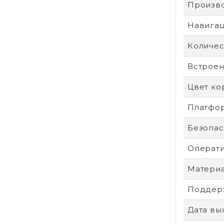
Произв
Навига
Количес
Встроен
Цвет ко
Платфо
Безопас
Операти
Материа
Поддерж
Дата вы