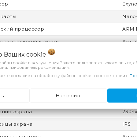
сор
Exyno
-карты
Nano
ский процессор
ARM 
ости тыловой камеры
Авто
 о Ваших
cookie
ение
Для в
файлы cookie для улучшения Вашего пользовательского опыта, с
для док-станции
Нет
сонализированных рекомендаций.
аете согласие на обработку файлов cookie в соответствии с
Пол
одная связь
Bluet
Аксел
ть
Настроить
осве
ение экрана
2304
рицы экрана
IPS
онная система
Andro