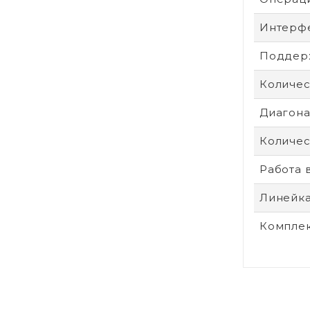
Интерф
Поддер
Количес
Диагонал
Количес
Работа 
Линейк
Компле