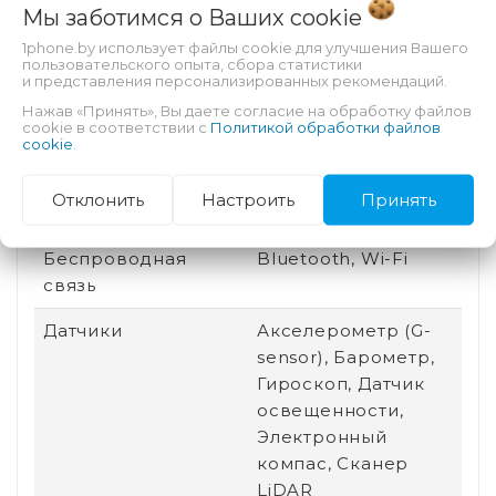
Мы заботимся о Ваших
cookie
Особенности
Автофокус,
1phone.by использует файлы cookie для улучшения Вашего
пользовательского опыта, сбора статистики
тыловой камеры
Вспышка
и представления персонализированных рекомендаций.
Нажав «Принять», Вы даете согласие на обработку файлов
Назначение
Для видео, Для игр,
cookie в соответствии с
Политикой обработки файлов
Для работы
cookie
.
Разъем для док-
Есть
Отклонить
Настроить
Принять
станции
Беспроводная
Bluetooth, Wi-Fi
связь
Датчики
Акселерометр (G-
sensor), Барометр,
Гироскоп, Датчик
освещенности,
Электронный
компас, Сканер
LiDAR