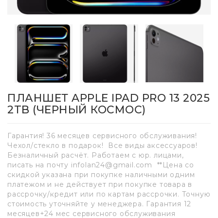
ПЛАНШЕТ APPLE IPAD PRO 13 2025
2TB (ЧЕРНЫЙ КОСМОС)
Гарантия! 36 месяцев сервисного обслуживания!
Чехол/стекло в подарок! Все виды аксессуаров!
Безналичный расчёт. Работаем с юр. лицами,
писать на почту infolan24@gmail.com **Цена со
скидкой указана при покупке наличными одним
платежом и не действует при покупке товара в
рассрочку/кредит или по картам рассрочки. Точную
стоимость уточняйте у менеджера. Гарантия 12
месяцев+24 мес сервисного обслуживания