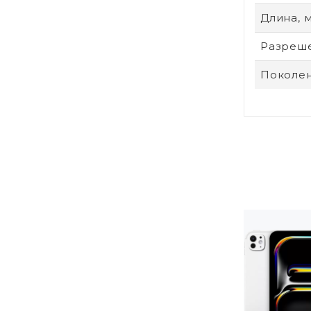
Длина, 
Разреше
Поколен