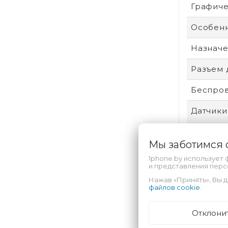
Графиче
Особенн
Назнач
Разъем 
Беспров
Датчики
Мы заботимся
Разреш
1phone.by использует 
и представления пер
Тип мат
Нажав «Принять», Вы д
файлов cookie
.
Операци
Отклони
Интерф