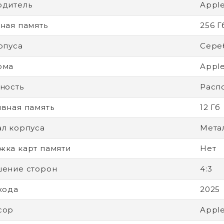
одитель
Appl
ная память
256 Г
рпуса
Сере
рма
Apple
ность
Расп
вная память
12 Гб
л корпуса
Мета
ка карт памяти
Нет
ение сторон
4:3
хода
2025
сор
Appl