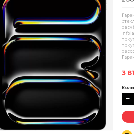
Гара
стек
расч
info
поку
поку
расс
Гара
3 8
Коли