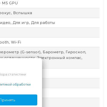
e M5 GPU
фокус, Вспышка
идео, Для игр, Для работы
ooth, Wi-Fi
ерометр (G-sensor), Барометр, Гироскоп,
ик освещенности, Электронный компас,
ер LiDAR
x2064
бора статистики
D
итикой обработки
S 26
Принять
ype-C, Thunderbolt