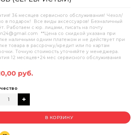
нтия! 36 месяцев сервисного обслуживания! Чехол/
ло в подарок! Все виды аксессуаров! Безналичный
ёт. Работаем с юр. лицами, писать на почту
lan24@gmail.com **Цена со скидкой указана при
пке наличными одним платежом и не действует при
пке товара в рассрочку/кредит или по картам
рочки. Точную стоимость уточняйте у менеджера.
нтия 12 месяцев+24 мес сервисного обслуживания
10,00 руб.
чество
В КОРЗИНУ