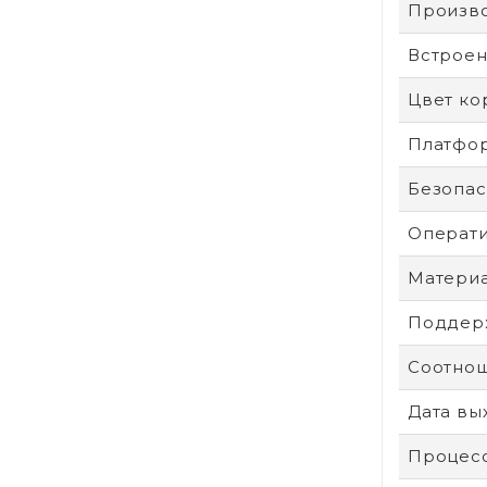
Произв
Встроен
Цвет ко
Платфо
Безопас
Операти
Материа
Поддерж
Соотнош
Дата вы
Процес