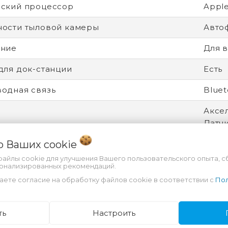
ский процессор
Appl
ости тыловой камеры
Авто
ение
Для в
для док-станции
Есть
одная связь
Bluet
Аксел
Датч
Скан
 о Ваших
cookie
ение экрана
2752
файлы cookie для улучшения Вашего пользовательского опыта, с
сонализированных рекомендаций.
рицы экрана
OLE
аете согласие на обработку файлов cookie в соответствии с
Пол
онная система
iPadO
ть
Настроить
ейсы
USB T