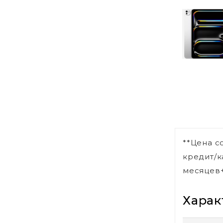
**Цена с
кредит/к
месяцев+
Харак