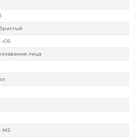
e
б
бристый
 iOS
ознавание лица
лл
e M5