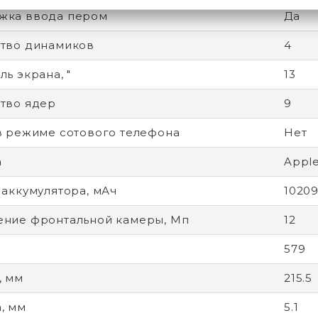
жка ввода пером
Да
тво динамиков
4
ь экрана, "
13
тво ядер
9
в режиме сотового телефона
Нет
а
Apple
 аккумулятора, мАч
1020
ние фронтальной камеры, Мп
12
579
, мм
215.5
, мм
5.1