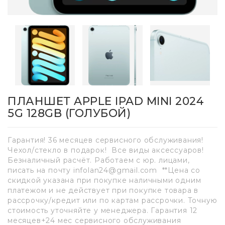
ПЛАНШЕТ APPLE IPAD MINI 2024
5G 128GB (ГОЛУБОЙ)
Гарантия! 36 месяцев сервисного обслуживания!
Чехол/стекло в подарок! Все виды аксессуаров!
Безналичный расчёт. Работаем с юр. лицами,
писать на почту infolan24@gmail.com **Цена со
скидкой указана при покупке наличными одним
платежом и не действует при покупке товара в
рассрочку/кредит или по картам рассрочки. Точную
стоимость уточняйте у менеджера. Гарантия 12
месяцев+24 мес сервисного обслуживания