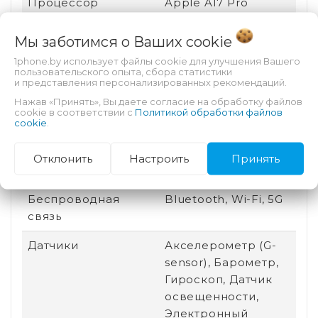
Процессор
Apple A17 Pro
Тип SIM-карты
eSIM
Мы заботимся о Ваших
cookie
Особенности
Автофокус,
1phone.by использует файлы cookie для улучшения Вашего
пользовательского опыта, сбора статистики
тыловой камеры
Вспышка
и представления персонализированных рекомендаций.
Нажав «Принять», Вы даете согласие на обработку файлов
Назначение
Для видео, Для игр,
cookie в соответствии с
Политикой обработки файлов
cookie
.
Для чтения
Разъем для док-
Нет
Отклонить
Настроить
Принять
станции
Беспроводная
Bluetooth, Wi-Fi, 5G
связь
Датчики
Акселерометр (G-
sensor), Барометр,
Гироскоп, Датчик
освещенности,
Электронный