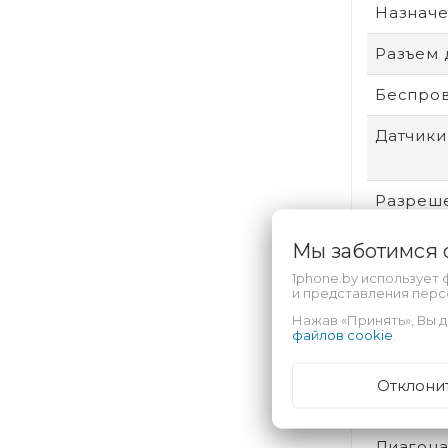
Назнач
Разъем 
Беспров
Датчики
Разреш
Тип мат
Мы заботимся
1phone.by использует 
Операци
и представления пер
Нажав «Принять», Вы д
Интерф
файлов cookie
.
Поддер
Отклони
Количес
Диагонал