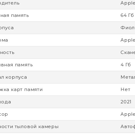
одитель
Appl
ная память
64 Гб
рпуса
Фиол
рма
Apple
ность
Скан
вная память
4 Гб
л корпуса
Мета
ка карт памяти
Нет
хода
2021
сор
Apple
ости тыловой камеры
Авто