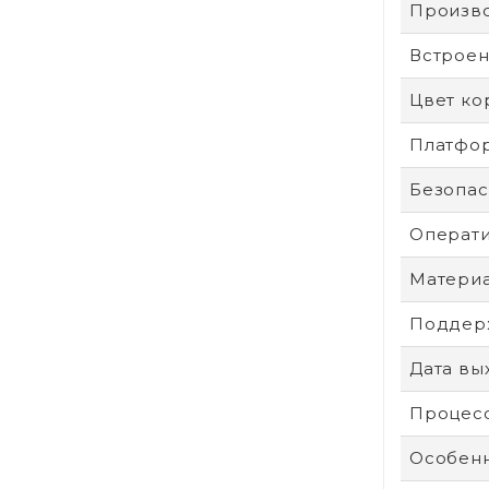
Произв
Встроен
Цвет ко
Платфо
Безопас
Операти
Материа
Поддерж
Дата вы
Процес
Особенн