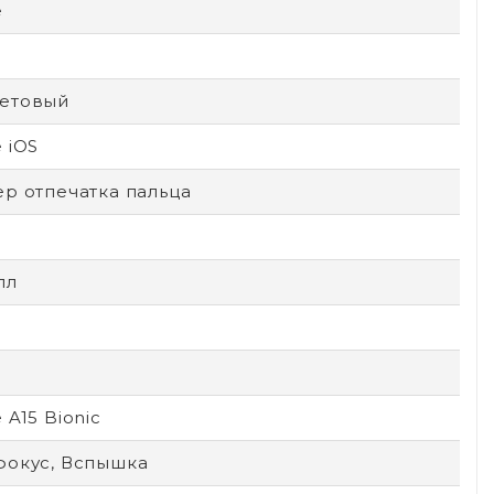
e
етовый
 iOS
ер отпечатка пальца
лл
 A15 Bionic
фокус, Вспышка