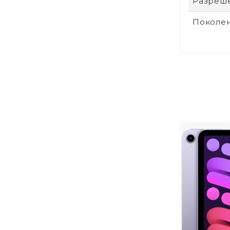
Разреше
Поколен