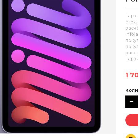
Гара
стек
расч
info
поку
поку
расс
Гара
1 7
Коли