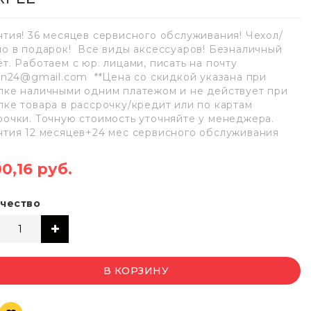
нтия! 36 месяцев сервисного обслуживания! Чехол/
ло в подарок! Все виды аксессуаров! Безналичный
ёт. Работаем с юр. лицами, писать на почту
lan24@gmail.com **Цена со скидкой указана при
пке наличными одним платежом и не действует при
пке товара в рассрочку/кредит или по картам
рочки. Точную стоимость уточняйте у менеджера.
нтия 12 месяцев+24 мес сервисного обслуживания
00,16 руб.
чество
В КОРЗИНУ