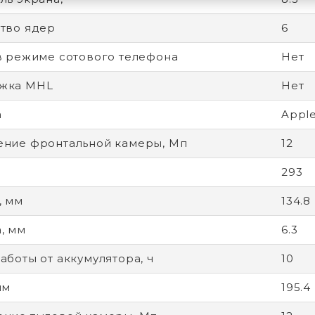
тво ядер
6
в режиме сотового телефона
Нет
жка MHL
Нет
а
Apple
ние фронтальной камеры, Мп
12
293
, мм
134.8
, мм
6.3
аботы от аккумулятора, ч
10
мм
195.4