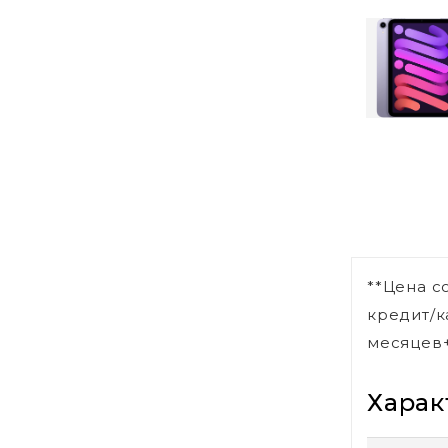
**Цена с
кредит/к
месяцев+
Харак