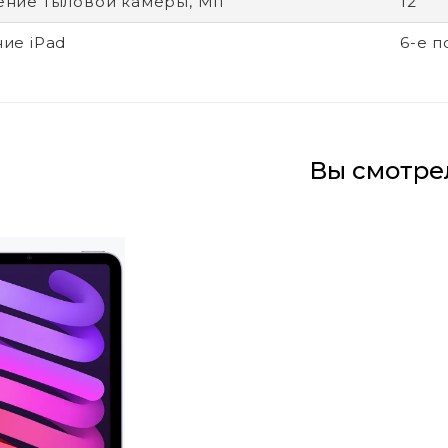
ние тыловой камеры, Мп
12
ие iPad
6-е 
Вы смотре