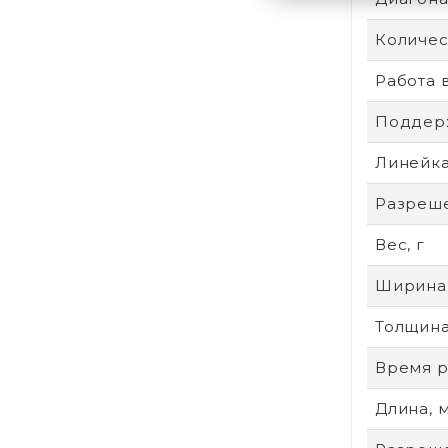
Количес
Работа 
Поддер
Линейк
Разреше
Вес, г
Ширина
Толщина
Время р
Длина, 