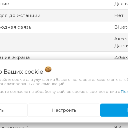
ение
Для в
для док-станции
Нет
одная связь
Bluet
Аксел
Датч
ение экрана
2266
рицы экрана
IPS
 о Ваших
cookie
файлы cookie для улучшения Вашего пользовательского опыта, с
онная система
iPad
сонализированных рекомендаций.
аете согласие на обработку файлов cookie в соответствии с
Пол
ейсы
USB T
жка ввода пером
Да
ть
Настроить
тво динамиков
2
ь экрана, "
8.3