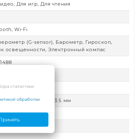
идео, Для игр, Для чтения
ooth, Wi-Fi
ерометр (G-sensor), Барометр, Гироскоп,
ик освещенности, Электронный компас
x1488
бора статистики
OS
итикой обработки
ype-C, Аудиовыход 3.5 мм
Принять