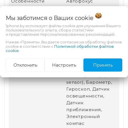
Особенности
Автофокус
тыловой камеры
Мы заботимся о Ваших
cookie
Назначение
Для видео, Для игр,
1phone.by использует файлы cookie для улучшения Вашего
Для работы
пользовательского опыта, сбора статистики
и представления персонализированных рекомендаций.
Разъем для док-
Есть
Нажав «Принять», Вы даете согласие на обработку файлов
станции
cookie в соответствии с
Политикой обработки файлов
cookie
.
Беспроводная
Bluetooth, Wi-Fi
связь
Отклонить
Настроить
Принять
Датчики
Акселерометр (G-
sensor), Барометр,
Гироскоп, Датчик
освещенности,
Датчик
приближения,
Электронный
компас