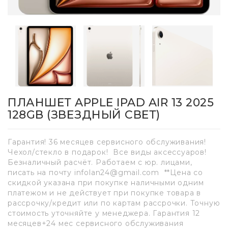
ПЛАНШЕТ APPLE IPAD AIR 13 2025
128GB (ЗВЕЗДНЫЙ СВЕТ)
Гарантия! 36 месяцев сервисного обслуживания!
Чехол/стекло в подарок! Все виды аксессуаров!
Безналичный расчёт. Работаем с юр. лицами,
писать на почту infolan24@gmail.com **Цена со
скидкой указана при покупке наличными одним
платежом и не действует при покупке товара в
рассрочку/кредит или по картам рассрочки. Точную
стоимость уточняйте у менеджера. Гарантия 12
месяцев+24 мес сервисного обслуживания