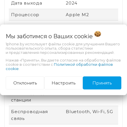
Дата выхода
2024
Процессор
Apple M2
Тип SIM-карты
eSIM
Мы заботимся о Ваших
cookie
Графический
Apple GPU
1phone.by использует файлы cookie для улучшения Вашего
процессор
пользовательского опыта, сбора статистики
и представления персонализированных рекомендаций.
Особенности
Автофокус
Нажав «Принять», Вы даете согласие на обработку файлов
тыловой камеры
cookie в соответствии с
Политикой обработки файлов
cookie
.
Назначение
Для видео, Для игр,
Для работы
Отклонить
Настроить
Принять
Разъем для док-
Есть
станции
Беспроводная
Bluetooth, Wi-Fi, 5G
связь