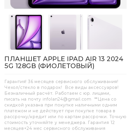
ПЛАНШЕТ APPLE IPAD AIR 13 2024
5G 128GB (ФИОЛЕТОВЫЙ)
Гарантия! 36 месяцев сервисного обслуживания!
Чехол/стекло в подарок! Все виды аксессуаров!
Безналичный расчёт. Работаем с юр. лицами,
писать на почту infolan24@gmail.com **Цена со
скидкой указана при покупке наличными одним
платежом и не действует при покупке товара в
рассрочку/кредит или по картам рассрочки. Точную
стоимость уточняйте у менеджера. Гарантия 12
месяцев+24 мес сервисного обслуживания