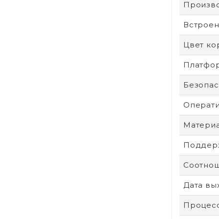
Произв
Встроен
Цвет ко
Платфо
Безопас
Операти
Материа
Поддерж
Соотнош
Дата вы
Процес