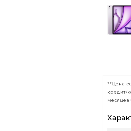
**Цена с
кредит/к
месяцев+
Харак