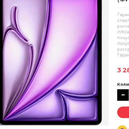
Гара
стек
расч
info
поку
поку
расс
Гара
3 2
Коли