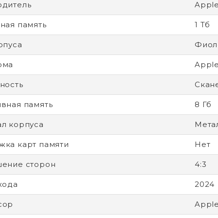
одитель
Appl
ная память
1 Тб
рпуса
Фиол
рма
Apple
ность
Скане
вная память
8 Гб
л корпуса
Мета
ка карт памяти
Нет
ение сторон
4:3
хода
2024
сор
Appl