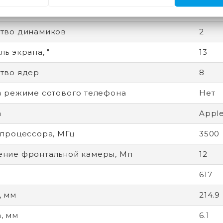
жка ввода пером
Да
тво динамиков
2
ь экрана, "
13
тво ядер
8
в режиме сотового телефона
Нет
а
Apple
 процессора, МГц
3500
ние фронтальной камеры, Мп
12
617
, мм
214.9
, мм
6.1