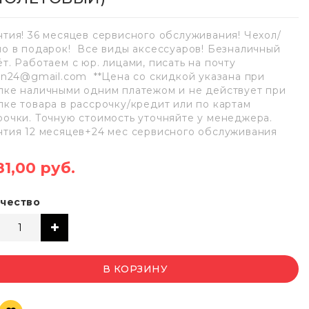
нтия! 36 месяцев сервисного обслуживания! Чехол/
ло в подарок! Все виды аксессуаров! Безналичный
ёт. Работаем с юр. лицами, писать на почту
lan24@gmail.com **Цена со скидкой указана при
пке наличными одним платежом и не действует при
пке товара в рассрочку/кредит или по картам
рочки. Точную стоимость уточняйте у менеджера.
нтия 12 месяцев+24 мес сервисного обслуживания
81,00 руб.
чество
В КОРЗИНУ