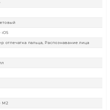
e
етовый
 iOS
р отпечатка пальца, Распознавание лица
лл
e M2