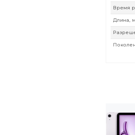
Время р
Длина, 
Разреше
Поколен