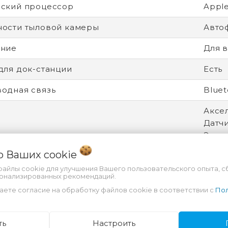
ский процессор
Appl
ости тыловой камеры
Авто
ение
Для в
для док-станции
Есть
одная связь
Bluet
Аксел
Датч
Элек
 о Ваших
cookie
ение экрана
2732
файлы cookie для улучшения Вашего пользовательского опыта, с
сонализированных рекомендаций.
рицы экрана
IPS
аете согласие на обработку файлов cookie в соответствии с
Пол
онная система
iOS 1
ейсы
USB 
ть
Настроить