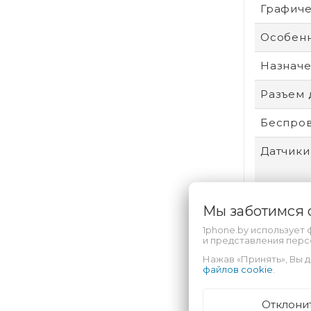
Графиче
Особенн
Назнач
Разъем 
Беспров
Датчики
Мы заботимся
Разреш
1phone.by использует 
и представления пер
Тип мат
Нажав «Принять», Вы д
Операци
файлов cookie
.
Интерф
Отклони