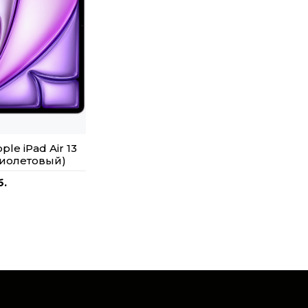
le iPad Air 13
фиолетовый)
б.