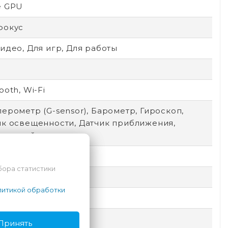
e GPU
фокус
идео, Для игр, Для работы
ooth, Wi-Fi
ерометр (G-sensor), Барометр, Гироскоп,
ик освещенности, Датчик приближения,
тронный компас
x2048
бора статистики
итикой обработки
7
Type-C
Принять