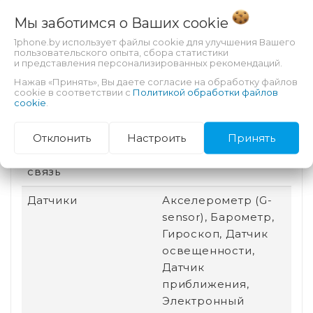
Особенности
Автофокус
Мы заботимся о Ваших
cookie
тыловой камеры
1phone.by использует файлы cookie для улучшения Вашего
пользовательского опыта, сбора статистики
и представления персонализированных рекомендаций.
Назначение
Для видео, Для игр,
Для работы
Нажав «Принять», Вы даете согласие на обработку файлов
cookie в соответствии с
Политикой обработки файлов
cookie
.
Разъем для док-
Есть
станции
Отклонить
Настроить
Принять
Беспроводная
Bluetooth, Wi-Fi
связь
Датчики
Акселерометр (G-
sensor), Барометр,
Гироскоп, Датчик
освещенности,
Датчик
приближения,
Электронный