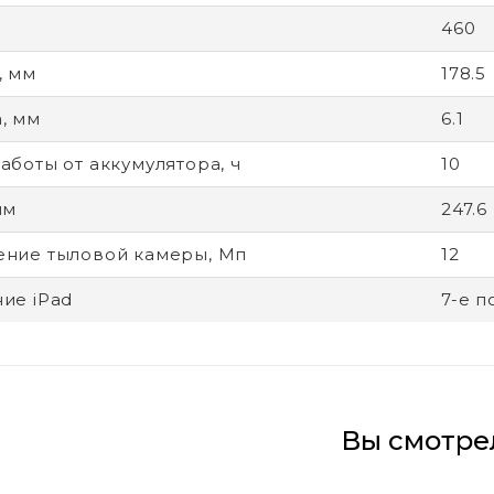
460
, мм
178.5
, мм
6.1
аботы от аккумулятора, ч
10
мм
247.6
ние тыловой камеры, Мп
12
ие iPad
7-е 
Вы смотре