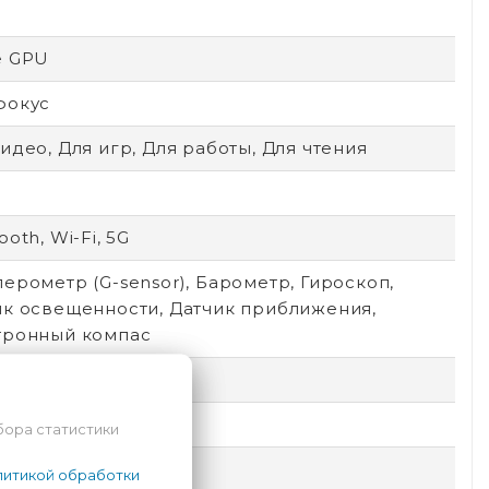
e GPU
фокус
идео, Для игр, Для работы, Для чтения
ooth, Wi-Fi, 5G
ерометр (G-sensor), Барометр, Гироскоп,
ик освещенности, Датчик приближения,
тронный компас
x1640
бора статистики
S 18
итикой обработки