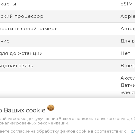
-карты
eSIM
ский процессор
Appl
ости тыловой камеры
Авто
ение
Для в
для док-станции
Нет
одная связь
Bluet
Аксел
Датч
Элек
ение экрана
2360
 о Ваших
cookie
рицы экрана
IPS
файлы cookie для улучшения Вашего пользовательского опыта, с
сонализированных рекомендаций.
онная система
iPadO
аете согласие на обработку файлов cookie в соответствии с
Пол