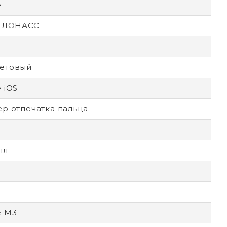
e
 ГЛОНАСС
етовый
 iOS
ер отпечатка пальца
лл
e M3