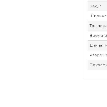
Вес, г
Ширина
Толщина
Время р
Длина, 
Разреше
Поколен