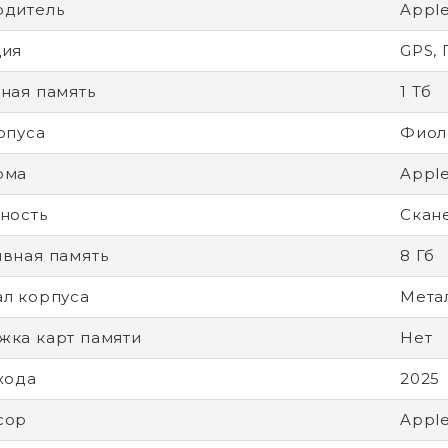
одитель
Appl
ция
GPS,
ная память
1 Тб
рпуса
Фиол
рма
Apple
ность
Скан
вная память
8 Гб
л корпуса
Мета
ка карт памяти
Нет
хода
2025
сор
Appl