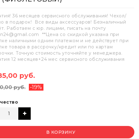
нтия! 36 месяцев сервисного обслуживания! Чехол/
ло в подарок! Все виды аксессуаров! Безналичный
ёт. Работаем с юр. лицами, писать на почту
lan24@gmail.com **Цена со скидкой указана при
пке наличными одним платежом и не действует при
пке товара в рассрочку/кредит или по картам
рочки. Точную стоимость уточняйте у менеджера.
нтия 12 месяцев+24 мес сервисного обслуживания
85,00 руб.
-19%
0,00 руб.
чество
В КОРЗИНУ