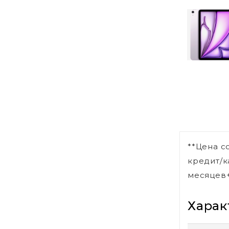
**Цена с
кредит/к
месяцев+
Харак