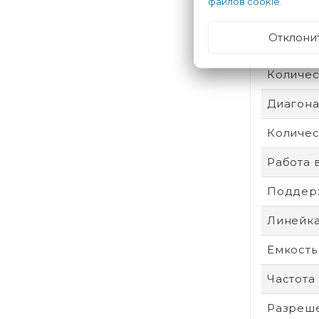
файлов cookie
.
Интерф
Отклони
Поддер
Количес
Диагонал
Количес
Работа 
Поддер
Линейк
Емкость
Частота
Разреше