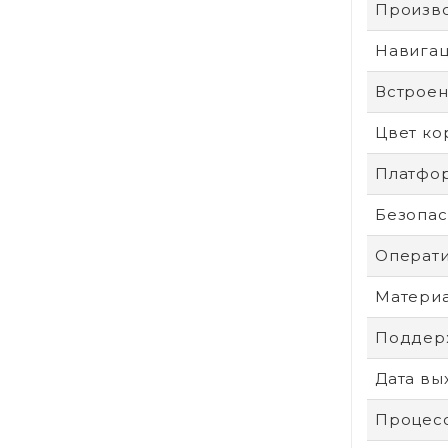
Произв
Навига
Встроен
Цвет ко
Платфо
Безопас
Операти
Материа
Поддерж
Дата вы
Процес