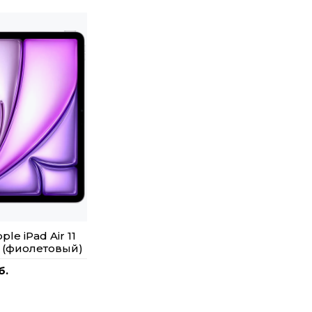
le iPad Air 11
B (фиолетовый)
б.