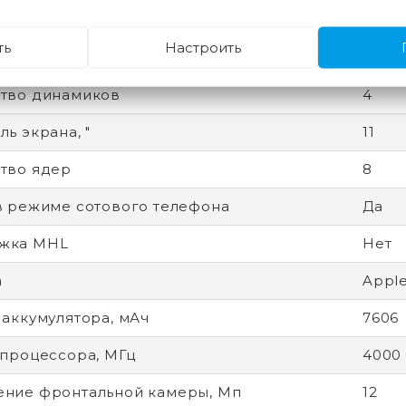
ейсы
USB 
ть
Настроить
жка ввода пером
Да
тво динамиков
4
ь экрана, "
11
тво ядер
8
в режиме сотового телефона
Да
жка MHL
Нет
а
Apple
 аккумулятора, мАч
7606
 процессора, МГц
4000
ние фронтальной камеры, Мп
12