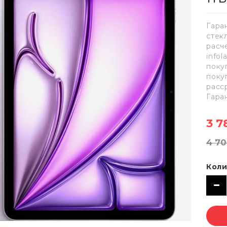
Гара
стек
расч
info
поку
поку
расс
Гара
3 7
4 70
Коли