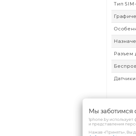
Тип SIM
Графиче
Особенн
Назнач
Разъем 
Беспров
Датчики
Разреш
Мы заботимся
Тип мат
1phone.by использует 
и представления пер
Операци
Нажав «Принять», Вы д