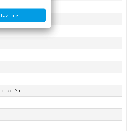
Type-C
Принять
 iPad Air