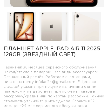
ПЛАНШЕТ APPLE IPAD AIR 11 2025
128GB (ЗВЕЗДНЫЙ СВЕТ)
Гарантия! 36 месяцев сервисного обслуживания!
Чехол/стекло в подарок! Все виды аксессуаров!
Безналичный расчёт. Работаем с юр. лицами,
писать на почту infolan24@gmail.com **Цена со
скидкой указана при покупке наличными одним
платежом и не действует при покупке товара в
рассрочку/кредит или по картам рассрочки. Точную
стоимость уточняйте у менеджера. Гарантия 12
месяцев+24 мес сервисного обслуживания