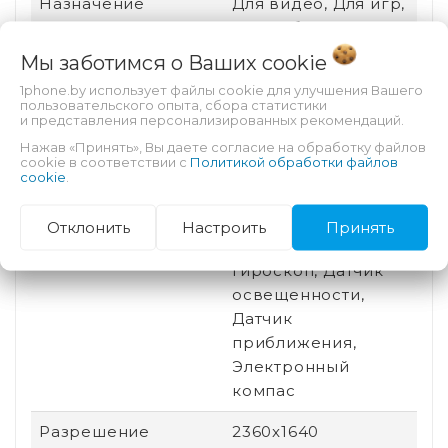
Назначение
Для видео, Для игр,
Для работы, Для
чтения
Мы заботимся о Ваших
cookie
1phone.by использует файлы cookie для улучшения Вашего
Разъем для док-
Нет
пользовательского опыта, сбора статистики
станции
и представления персонализированных рекомендаций.
Нажав «Принять», Вы даете согласие на обработку файлов
Беспроводная
Bluetooth, Wi-Fi
cookie в соответствии с
Политикой обработки файлов
cookie
.
связь
Датчики
Акселерометр (G-
Отклонить
Настроить
Принять
sensor), Барометр,
Гироскоп, Датчик
освещенности,
Датчик
приближения,
Электронный
компас
Разрешение
2360x1640