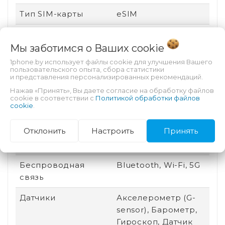
Тип SIM-карты
eSIM
Графический
Apple GPU
процессор
Мы заботимся о Ваших
cookie
1phone.by использует файлы cookie для улучшения Вашего
Особенности
Автофокус
пользовательского опыта, сбора статистики
и представления персонализированных рекомендаций.
тыловой камеры
Нажав «Принять», Вы даете согласие на обработку файлов
cookie в соответствии с
Политикой обработки файлов
Назначение
Для видео, Для игр,
cookie
.
Для работы
Отклонить
Настроить
Принять
Разъем для док-
Есть
станции
Беспроводная
Bluetooth, Wi-Fi, 5G
связь
Датчики
Акселерометр (G-
sensor), Барометр,
Гироскоп, Датчик