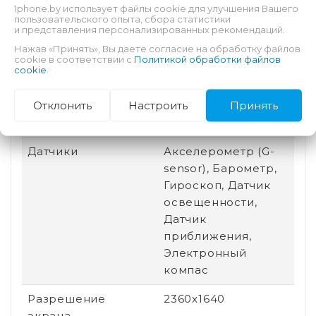
1phone.by использует файлы cookie для улучшения Вашего
Для работы, Для
пользовательского опыта, сбора статистики
и представления персонализированных рекомендаций.
чтения
Нажав «Принять», Вы даете согласие на обработку файлов
Разъем для док-
Нет
cookie в соответствии с
Политикой обработки файлов
cookie
.
станции
Отклонить
Настроить
Принять
Беспроводная
Bluetooth, Wi-Fi, 5G
связь
Датчики
Акселерометр (G-
sensor), Барометр,
Гироскоп, Датчик
освещенности,
Датчик
приближения,
Электронный
компас
Разрешение
2360x1640
экрана