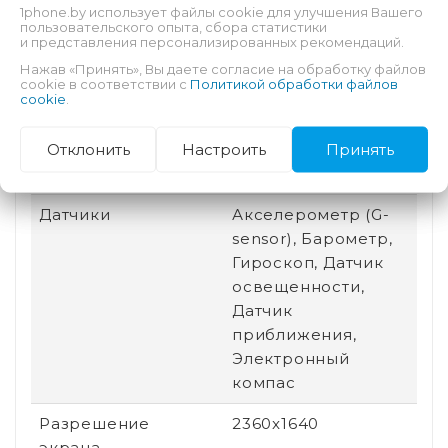
1phone.by использует файлы cookie для улучшения Вашего
Для работы, Для
пользовательского опыта, сбора статистики
и представления персонализированных рекомендаций.
чтения
Нажав «Принять», Вы даете согласие на обработку файлов
Разъем для док-
Нет
cookie в соответствии с
Политикой обработки файлов
cookie
.
станции
Отклонить
Настроить
Принять
Беспроводная
Bluetooth, Wi-Fi, 5G
связь
Датчики
Акселерометр (G-
sensor), Барометр,
Гироскоп, Датчик
освещенности,
Датчик
приближения,
Электронный
компас
Разрешение
2360x1640
экрана