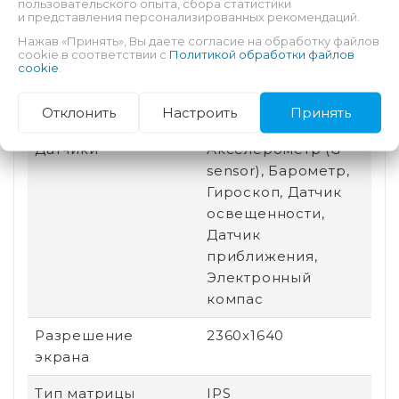
пользовательского опыта, сбора статистики
и представления персонализированных рекомендаций.
Разъем для док-
Нет
Нажав «Принять», Вы даете согласие на обработку файлов
станции
cookie в соответствии с
Политикой обработки файлов
cookie
.
Беспроводная
Bluetooth, Wi-Fi
Отклонить
Настроить
Принять
связь
Датчики
Акселерометр (G-
sensor), Барометр,
Гироскоп, Датчик
освещенности,
Датчик
приближения,
Электронный
компас
Разрешение
2360x1640
экрана
Тип матрицы
IPS