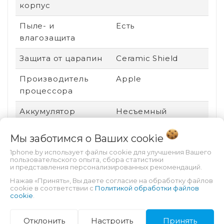
корпус
Пыле- и
Есть
влагозащита
Защита от царапин
Ceramic Shield
Производитель
Apple
процессора
Аккумулятор
Несъемный
Безопасность
Разблокировка по
Мы заботимся о Ваших
cookie
лицу
1phone.by использует файлы cookie для улучшения Вашего
пользовательского опыта, сбора статистики
Техпроцесс
3 нм
и представления персонализированных рекомендаций.
Нажав «Принять», Вы даете согласие на обработку файлов
Степень защиты (IP)
IP68
cookie в соответствии с
Политикой обработки файлов
cookie
.
Оперативная
8 Гб
память
Отклонить
Настроить
Принять