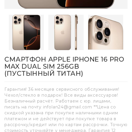
СМАРТФОН APPLE IPHONE 16 PRO
MAX DUAL SIM 256GB
(ПУСТЫННЫЙ ТИТАН)
Гарантия! 36 месяцев сервисного обслуживания!
Чехол/стекло в подарок! Все виды аксессуаров!
Безналичный расчёт. Работаем с юр. лицами,
писать на почту infolan24@gmail.com **Цена со
скидкой указана при покупке наличными одним
платежом и не действует при покупке товара в
рассрочку/кредит или по картам рассрочки. Точную
стоимость уточняйте у менеджера. Гарантия 12