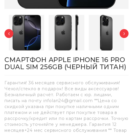
‹
›
СМАРТФОН APPLE IPHONE 16 PRO
DUAL SIM 256GB (ЧЕРНЫЙ ТИТАН)
Гарантия! 36 месяцев сервисного обслуживания!
Чехол/стекло в подарок! Все виды аксессуаров!
Безналичный расчёт. Работаем с юр. лицами,
писать на почту infolan24@gmail.com **Цена со
скидкой указана при покупке наличными одним
платежом и не действует при покупке товара в
рассрочку/кредит или по картам рассрочки. Точную
стоимость уточняйте у менеджера. Гарантия 12
месяцев+24 мес сервисного обслуживания ** Товар