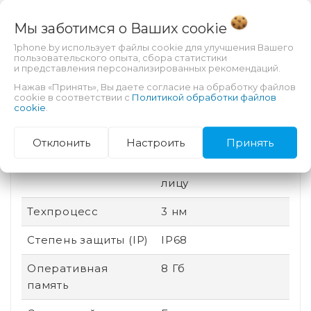
Пыле- и
Есть
Мы заботимся о Ваших
cookie
влагозащита
1phone.by использует файлы cookie для улучшения Вашего
пользовательского опыта, сбора статистики
Защита от царапин
Ceramic Shield
и представления персонализированных рекомендаций.
Нажав «Принять», Вы даете согласие на обработку файлов
Производитель
Apple
cookie в соответствии с
Политикой обработки файлов
cookie
.
процессора
Аккумулятор
Несъемный
Отклонить
Настроить
Принять
Безопасность
Разблокировка по
лицу
Техпроцесс
3 нм
Степень защиты (IP)
IP68
Оперативная
8 Гб
память