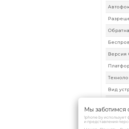
Автофо
Разреше
Обратна
Беспро
Версия
Платфо
Техноло
Вид уст
Удароп
Мы заботимся
Пыле- и
1phone.by использует 
и представления пер
Защита 