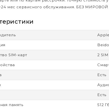
арте или по картам рассрочки. Точную стоимость у
+24 мес сервисного обслуживания. БЕЗ МИРОВО
теристики
одитель
Appl
ция
Beido
тво SIM-карт
2 SIM
ройства
Смар
а
Есть
ы
Ауди
Есть
ная память
512 Г