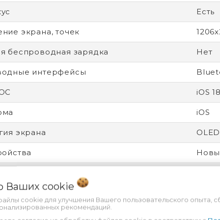
кус
Есть
ние экрана, точек
1206x
я беспроводная зарядка
Нет
водные интерфейсы
Bluet
 ОС
iOS 1
рма
iOS
гия экрана
OLE
ройства
Новы
рочный корпус
Нет
 о Ваших
cookie
 влагозащита
Есть
файлы cookie для улучшения Вашего пользовательского опыта, с
сонализированных рекомендаций.
от царапин
Ceram