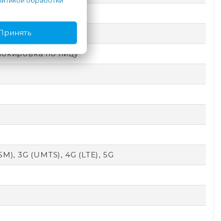
итикой обработки
e
Принять
емный
локировка по лицу
SM), 3G (UMTS), 4G (LTE), 5G