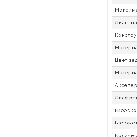
Максим
Диагонал
Констру
Материа
Цвет за
Материа
Акселе
Диафра
Гироско
Бароме
Количес