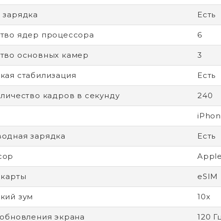
 зарядка
Есть
тво ядер процессора
6
тво основных камер
3
кая стабилизация
Есть
оличество кадров в секунду
240
iPhon
одная зарядка
Есть
сор
Apple
-карты
eSIM
кий зум
10x
 обновления экрана
120 Г