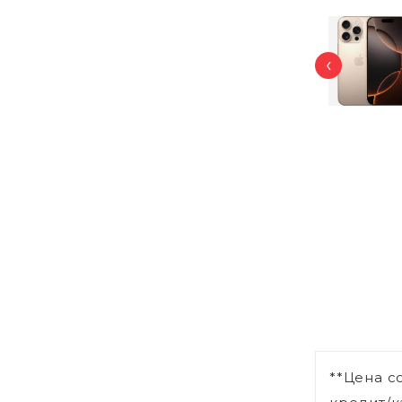
‹
**Цена с