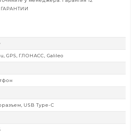
точняйте у менеджера. Гарантия 12
Й ГАРАНТИИ
e
u, GPS, ГЛОНАСС, Galileo
тфон
оразъем, USB Type-C
б