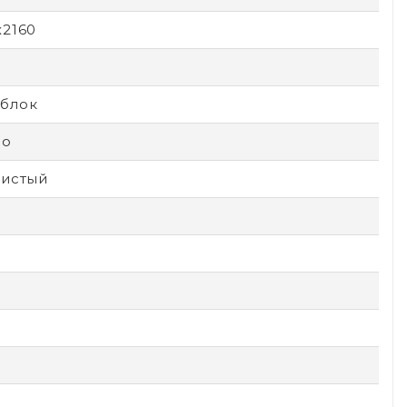
x2160
блок
ло
тистый
н