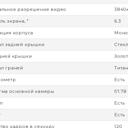
альное разрешение видео
3840
ь экрана, "
6.3
кция корпуса
Моно
л задней крышки
Стек
дней крышки
Золо
л граней
Тита
рометр
Есть
гма основной камеры
f/1.78
п
Есть
т
Есть
тво кадров в секунду
120