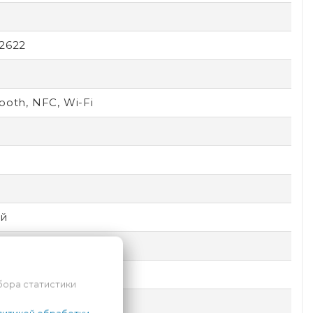
2622
ooth, NFC, Wi-Fi
8
D
й
бора статистики
ic Shield