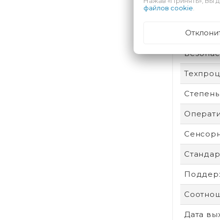
Нажав «Принять», Вы д
файлов cookie
.
Произво
Отклони
Аккумул
Безопас
Техпроц
Степень
Операти
Сенсор
Стандар
Поддерж
Соотнош
Дата вы