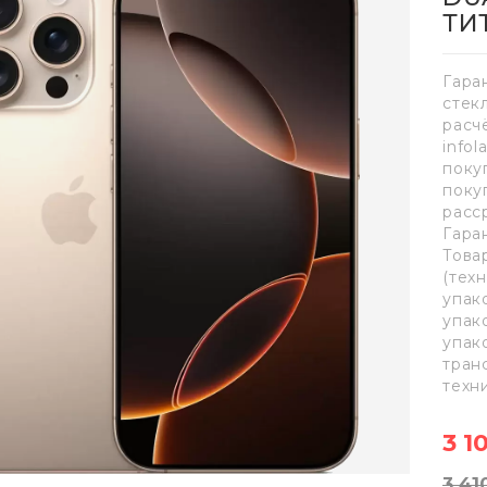
ТИ
Гара
стек
расч
info
поку
поку
расс
Гара
Това
(тех
упак
упак
упак
тран
техн
3 1
3 41