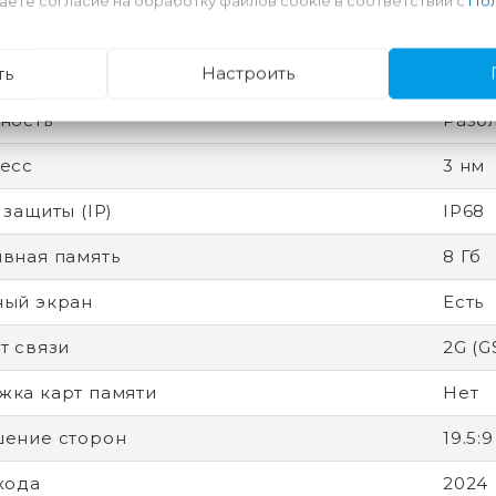
аете согласие на обработку файлов cookie в соответствии с
Пол
дитель процессора
Appl
ть
Настроить
ятор
Несъ
ность
Разб
есс
3 нм
 защиты (IP)
IP68
вная память
8 Гб
ный экран
Есть
т связи
2G (G
ка карт памяти
Нет
ение сторон
19.5:9
хода
2024