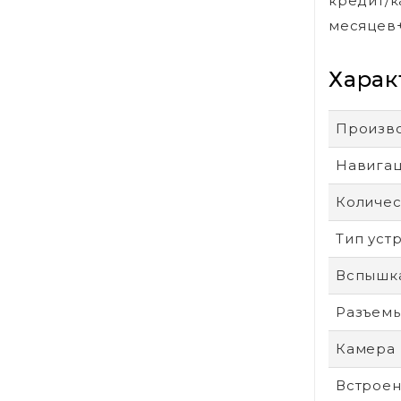
кредит/к
месяцев
Харак
Произв
Навига
Количес
Тип уст
Вспышк
Разъем
Камера
Встроен