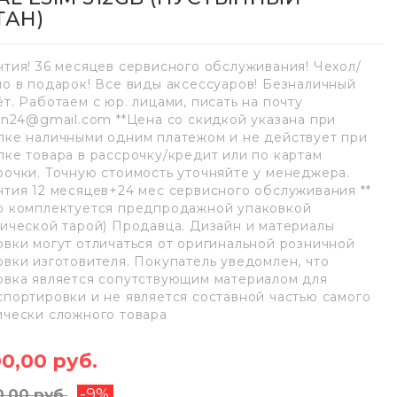
ТАН)
нтия! 36 месяцев сервисного обслуживания! Чехол/
ло в подарок! Все виды аксессуаров! Безналичный
ёт. Работаем с юр. лицами, писать на почту
lan24@gmail.com **Цена со скидкой указана при
пке наличными одним платежом и не действует при
пке товара в рассрочку/кредит или по картам
рочки. Точную стоимость уточняйте у менеджера.
нтия 12 месяцев+24 мес сервисного обслуживания **
р комплектуется предпродажной упаковкой
нической тарой) Продавца. Дизайн и материалы
овки могут отличаться от оригинальной розничной
овки изготовителя. Покупатель уведомлен, что
овка является сопутствующим материалом для
спортировки и не является составной частью самого
ически сложного товара
00,00 руб.
-9%
0,00 руб.