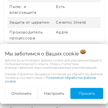
Пыле- и
Есть
влагозащита
Защита от царапин
Ceramic Shield
Производитель
Apple
процессора
Аккумулятор
Несъемный
Мы заботимся о Ваших
cookie
Безопасность
Разблокировка по
1phone.by использует файлы cookie для улучшения Вашего
лицу
пользовательского опыта, сбора статистики
и представления персонализированных рекомендаций.
Техпроцесс
3 нм
Нажав «Принять», Вы даете согласие на обработку файлов
cookie в соответствии с
Политикой обработки файлов
cookie
.
Степень защиты (IP)
IP68
Оперативная
8 Гб
Отклонить
Настроить
Принять
память