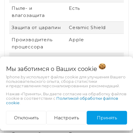
Пыле- и
Есть
влагозащита
Защита от царапин
Ceramic Shield
Производитель
Apple
процессора
Аккумулятор
Несъемный
Мы заботимся о Ваших
cookie
Безопасность
Разблокировка по
1phone.by использует файлы cookie для улучшения Вашего
лицу
пользовательского опыта, сбора статистики
и представления персонализированных рекомендаций.
Техпроцесс
3 нм
Нажав «Принять», Вы даете согласие на обработку файлов
cookie в соответствии с
Политикой обработки файлов
Степень защиты (IP)
IP68
cookie
.
Оперативная
8 Гб
Отклонить
Настроить
Принять
память