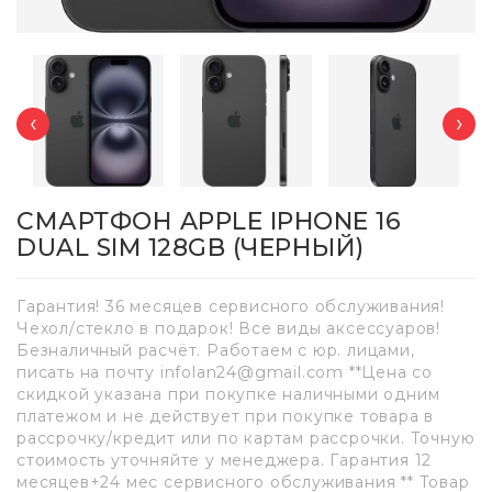
‹
›
СМАРТФОН APPLE IPHONE 16
DUAL SIM 128GB (ЧЕРНЫЙ)
Гарантия! 36 месяцев сервисного обслуживания!
Чехол/стекло в подарок! Все виды аксессуаров!
Безналичный расчёт. Работаем с юр. лицами,
писать на почту infolan24@gmail.com **Цена со
скидкой указана при покупке наличными одним
платежом и не действует при покупке товара в
рассрочку/кредит или по картам рассрочки. Точную
стоимость уточняйте у менеджера. Гарантия 12
месяцев+24 мес сервисного обслуживания ** Товар