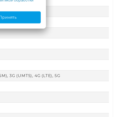
итикой обработки
e
емный
Принять
локировка по лицу
SM), 3G (UMTS), 4G (LTE), 5G