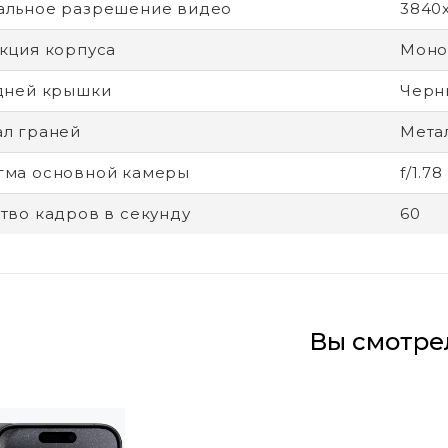
альное разрешение видео
3840
кция корпуса
Моно
дней крышки
Черн
л граней
Метал
гма основной камеры
f/1.78
тво кадров в секунду
60
Вы смотре