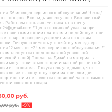
нтия! 36 месяцев сервисного обслуживания! Чехол/
ло в подарок! Все виды аксессуаров! Безналичный
ёт. Работаем с юр. лицами, писать на почту
lan24@gmail.com **Цена со скидкой указана при
пке наличными одним платежом и не действует при
пке товара в рассрочку/кредит или по картам
рочки. Точную стоимость уточняйте у менеджера.
нтия 12 месяцев+24 мес сервисного обслуживания **
р комплектуется предпродажной упаковкой
нической тарой) Продавца. Дизайн и материалы
овки могут отличаться от оригинальной розничной
овки изготовителя. Покупатель уведомлен, что
овка является сопутствующим материалом для
спортировки и не является составной частью самого
ически сложного товара
50,00 руб.
-9%
5,00 руб.