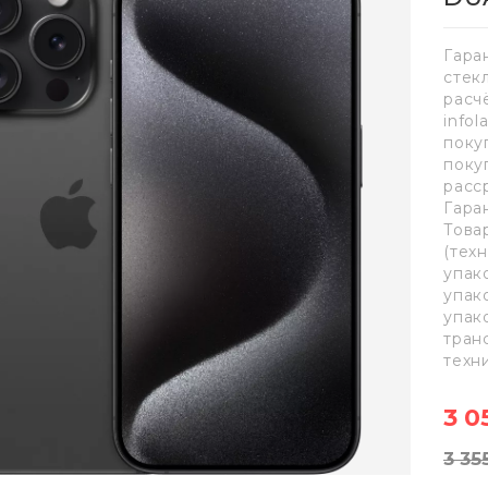
Гара
стек
расч
info
поку
поку
расс
Гара
Това
(тех
упак
упак
упак
тран
техн
3 0
3 35