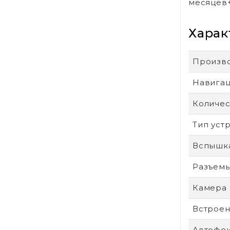
месяцев
Харак
Произв
Навига
Количес
Тип уст
Вспышк
Разъем
Камера
Встроен
Автофо