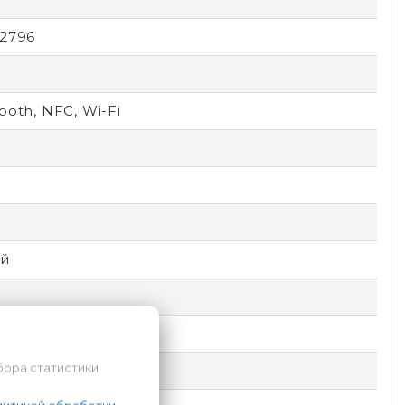
x2796
ooth, NFC, Wi-Fi
7
D
й
бора статистики
ic Shield