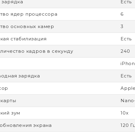
 зарядка
Есть
тво ядер процессора
6
тво основных камер
3
кая стабилизация
Есть
оличество кадров в секунду
240
iPhon
одная зарядка
Есть
сор
Apple
-карты
Nano
кий зум
10x
 обновления экрана
120 Г