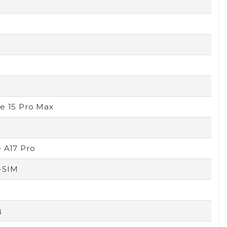
e 15 Pro Max
 A17 Pro
-SIM
ц