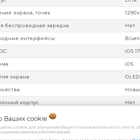
ние экрана, точек
1290
я беспроводная зарядка
Нет
водные интерфейсы
Bluet
 ОС
iOS 1
рма
iOS
гия экрана
OLE
ройства
Новы
рочный корпус
Нет
 влагозащита
Есть
 о Ваших
cookie
файлы cookie для улучшения Вашего пользовательского опыта, с
от царапин
Ceram
сонализированных рекомендаций.