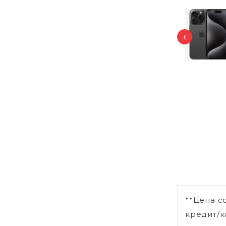
‹
**Цена с
кредит/к