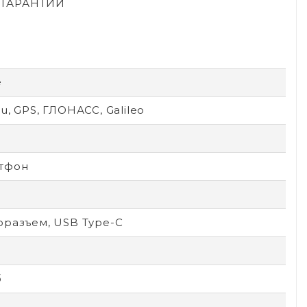
Й ГАРАНТИИ
e
u, GPS, ГЛОНАСС, Galileo
тфон
оразъем, USB Type-C
б