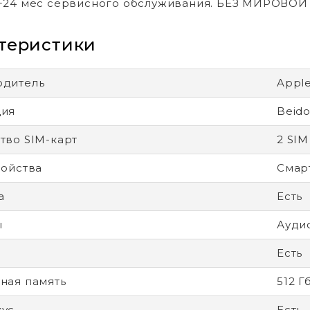
+24 мес сервисного обслуживания. БЕЗ МИРОВО
теристики
одитель
Appl
ция
Beido
тво SIM-карт
2 SIM
ройства
Смар
а
Есть
ы
Ауди
Есть
ная память
512 Г
кус
Есть