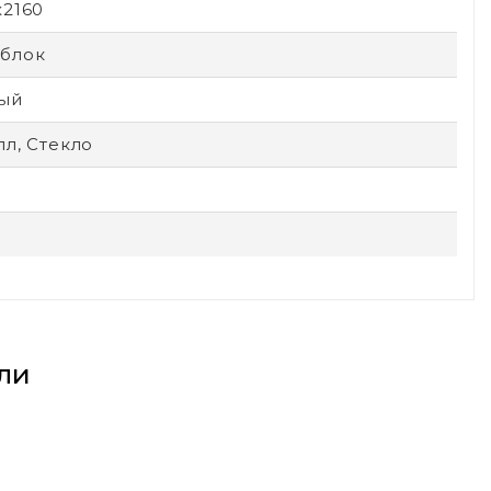
x2160
блок
ый
л, Стекло
ли