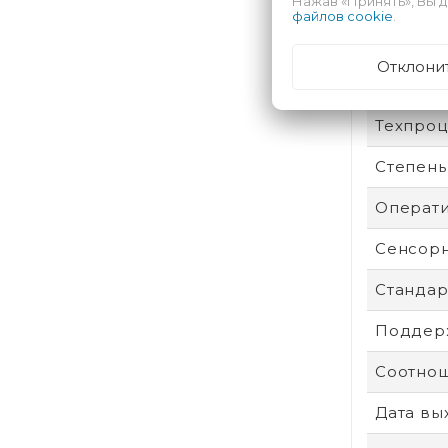
Нажав «Принять», Вы д
Произво
файлов cookie
.
Аккумул
Отклони
Безопас
Техпроц
Степень
Операти
Сенсор
Стандар
Поддерж
Соотнош
Дата вы