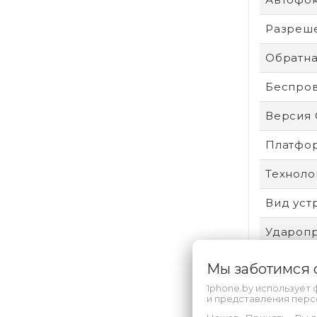
Разреше
Обратна
Беспро
Версия
Платфо
Техноло
Вид уст
Удароп
Пыле- и
Мы заботимся
1phone.by использует 
Защита 
и представления пер