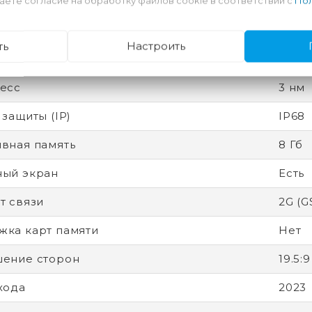
аете согласие на обработку файлов cookie в соответствии с
Пол
дитель процессора
Appl
ятор
Несъ
ть
Настроить
ность
Разб
есс
3 нм
 защиты (IP)
IP68
вная память
8 Гб
ный экран
Есть
т связи
2G (G
ка карт памяти
Нет
ение сторон
19.5:9
хода
2023