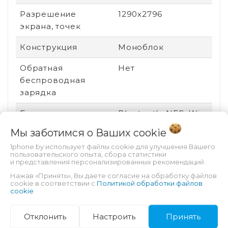
Разрешение
1290x2796
экрана, точек
Конструкция
Моноблок
Обратная
Нет
беспроводная
зарядка
Беспроводные
Bluetooth, NFC, Wi-
интерфейсы
Fi
Мы заботимся о Ваших
cookie
Цвет корпуса
Синий
1phone.by использует файлы cookie для улучшения Вашего
пользовательского опыта, сбора статистики
и представления персонализированных рекомендаций.
Версия ОС
iOS 17
Нажав «Принять», Вы даете согласие на обработку файлов
cookie в соответствии с
Политикой обработки файлов
Платформа
iOS
cookie
.
Технология экрана
OLED
Отклонить
Настроить
Принять