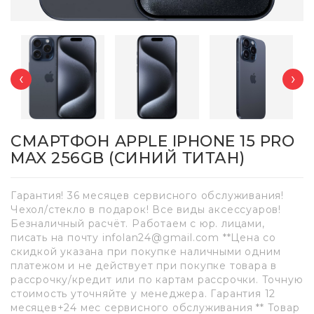
‹
›
СМАРТФОН APPLE IPHONE 15 PRO
MAX 256GB (СИНИЙ ТИТАН)
Гарантия! 36 месяцев сервисного обслуживания!
Чехол/стекло в подарок! Все виды аксессуаров!
Безналичный расчёт. Работаем с юр. лицами,
писать на почту infolan24@gmail.com **Цена со
скидкой указана при покупке наличными одним
платежом и не действует при покупке товара в
рассрочку/кредит или по картам рассрочки. Точную
стоимость уточняйте у менеджера. Гарантия 12
месяцев+24 мес сервисного обслуживания ** Товар