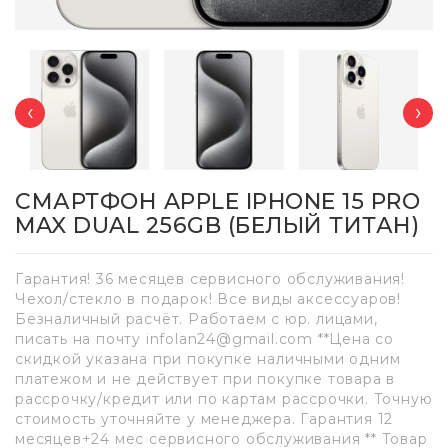
‹
›
СМАРТФОН APPLE IPHONE 15 PRO
MAX DUAL 256GB (БЕЛЫЙ ТИТАН)
Гарантия! 36 месяцев сервисного обслуживания!
Чехол/стекло в подарок! Все виды аксессуаров!
Безналичный расчёт. Работаем с юр. лицами,
писать на почту infolan24@gmail.com **Цена со
скидкой указана при покупке наличными одним
платежом и не действует при покупке товара в
рассрочку/кредит или по картам рассрочки. Точную
стоимость уточняйте у менеджера. Гарантия 12
месяцев+24 мес сервисного обслуживания ** Товар