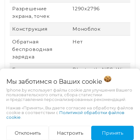
Разрешение
1290x2796
экрана, точек
Конструкция
Моноблок
Обратная
Нет
беспроводная
зарядка
Беспроводные
Bluetooth, NFC, Wi-
интерфейсы
Fi
Мы заботимся о Ваших
cookie
Цвет корпуса
Белый
1phone.by использует файлы cookie для улучшения Вашего
пользовательского опыта, сбора статистики
и представления персонализированных рекомендаций.
Версия ОС
iOS 17
Нажав «Принять», Вы даете согласие на обработку файлов
cookie в соответствии с
Политикой обработки файлов
Платформа
iOS
cookie
.
Технология экрана
OLED
Отклонить
Настроить
Принять