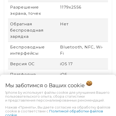
Разрешение
1179x2556
экрана, точек
Обратная
Нет
беспроводная
зарядка
Беспроводные
Bluetooth, NFC, Wi-
интерфейсы
Fi
Версия ОС
iOS 17
Платформа
iOS
Мы заботимся о Ваших
cookie
Технология экрана
OLED
1phone.by использует файлы cookie для улучшения Вашего
Вид устройства
Новый
пользовательского опыта, сбора статистики
и представления персонализированных рекомендаций.
Ударопрочный
Нет
Нажав «Принять», Вы даете согласие на обработку файлов
cookie в соответствии с
Политикой обработки файлов
корпус
cookie
.