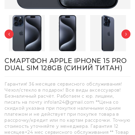
‹
›
СМАРТФОН APPLE IPHONE 15 PRO
DUAL SIM 128GB (СИНИЙ ТИТАН)
Гарантия! 36 месяцев сервисного обслуживания!
Чехол/стекло в подарок! Все виды аксессуаров!
Безналичный расчёт. Работаем с юр. лицами,
писать на почту infolan24@gmail.com **Цена со
скидкой указана при покупке наличными одним
платежом и не действует при покупке товара в
рассрочку/кредит или по картам рассрочки. Точную
стоимость уточняйте у менеджера. Гарантия 12
месяцев+24 мес сервисного обслуживания ** Товар