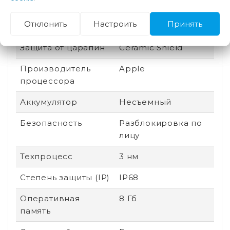
Пыле- и
Есть
Отклонить
Настроить
Принять
влагозащита
Защита от царапин
Ceramic Shield
Производитель
Apple
процессора
Аккумулятор
Несъемный
Безопасность
Разблокировка по
лицу
Техпроцесс
3 нм
Степень защиты (IP)
IP68
Оперативная
8 Гб
память