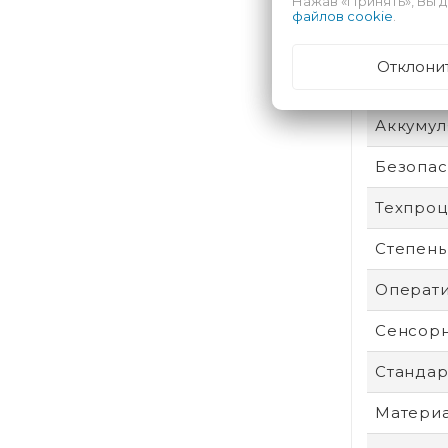
Нажав «Принять», Вы д
Пыле- и
файлов cookie
.
Защита 
Отклони
Произво
Аккумул
Безопас
Техпроц
Степень
Операти
Сенсор
Стандар
Материа