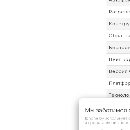
Разреше
Констру
Обратна
Беспро
Цвет ко
Версия
Платфо
Техноло
Вид уст
Мы заботимся
1phone.by использует 
Удароп
и представления пер