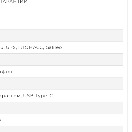
Й ГАРАНТИИ
e
u, GPS, ГЛОНАСС, Galileo
тфон
оразъем, USB Type-C
б