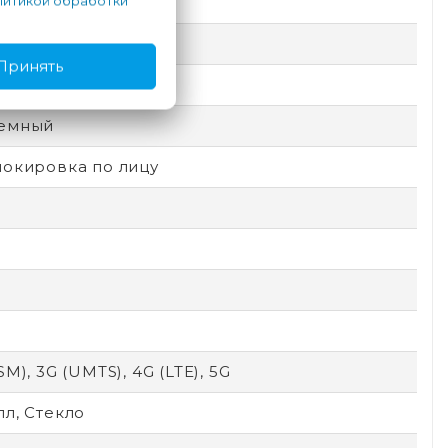
итикой обработки
ic Shield
Принять
e
емный
локировка по лицу
SM), 3G (UMTS), 4G (LTE), 5G
л, Стекло