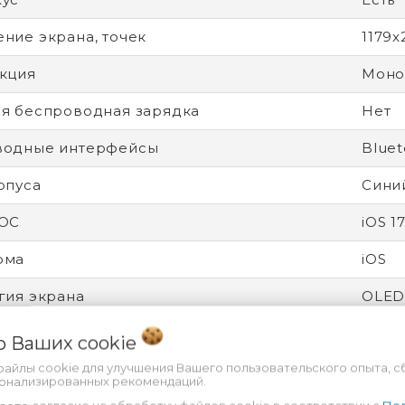
ние экрана, точек
1179x
кция
Моно
я беспроводная зарядка
Нет
водные интерфейсы
Bluet
рпуса
Сини
 ОС
iOS 1
рма
iOS
гия экрана
OLE
ройства
Новы
 о Ваших
cookie
файлы cookie для улучшения Вашего пользовательского опыта, с
рочный корпус
Нет
сонализированных рекомендаций.