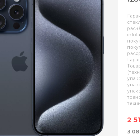
Гара
стек
расч
info
поку
поку
расс
Гара
Това
(тех
упак
упак
упак
тран
техн
2 5
3 08