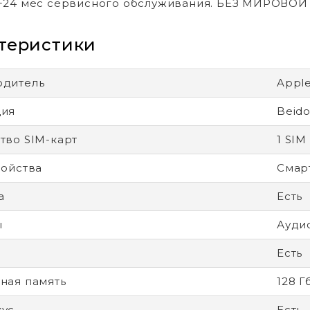
+24 мес сервисного обслуживания. БЕЗ МИРОВО
теристики
одитель
Appl
ция
Beido
тво SIM-карт
1 SIM
ройства
Смар
а
Есть
ы
Ауди
Есть
ная память
128 Г
кус
Есть