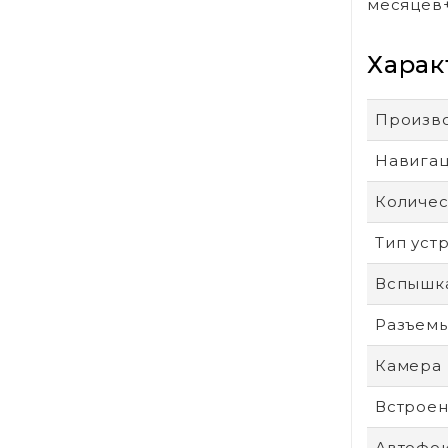
месяцев
Харак
Произв
Навига
Количес
Тип уст
Вспышк
Разъем
Камера
Встроен
Автофо