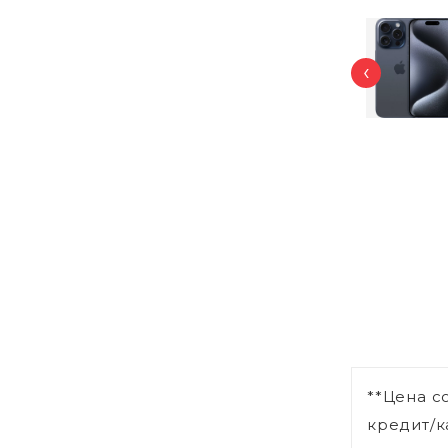
‹
**Цена с
кредит/к