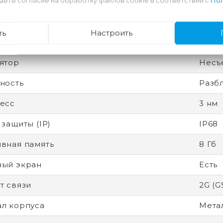
аете согласие на обработку файлов cookie в соответствии с
Пол
 влагозащита
Есть
от царапин
Ceram
ть
Настроить
дитель процессора
Appl
ятор
Несъ
ность
Разб
есс
3 нм
 защиты (IP)
IP68
вная память
8 Гб
ный экран
Есть
т связи
2G (G
л корпуса
Метал