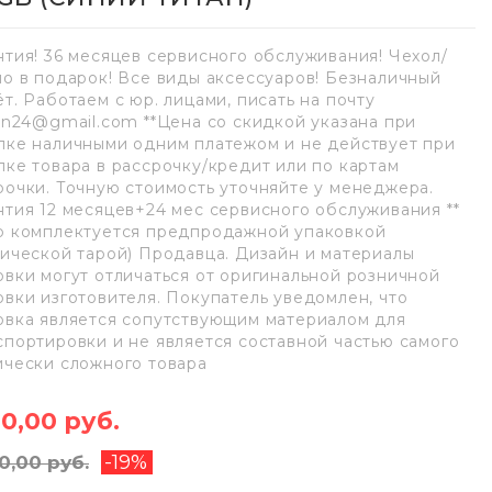
нтия! 36 месяцев сервисного обслуживания! Чехол/
ло в подарок! Все виды аксессуаров! Безналичный
ёт. Работаем с юр. лицами, писать на почту
lan24@gmail.com **Цена со скидкой указана при
пке наличными одним платежом и не действует при
пке товара в рассрочку/кредит или по картам
рочки. Точную стоимость уточняйте у менеджера.
нтия 12 месяцев+24 мес сервисного обслуживания **
р комплектуется предпродажной упаковкой
нической тарой) Продавца. Дизайн и материалы
овки могут отличаться от оригинальной розничной
овки изготовителя. Покупатель уведомлен, что
овка является сопутствующим материалом для
спортировки и не является составной частью самого
ически сложного товара
10,00 руб.
-19%
0,00 руб.