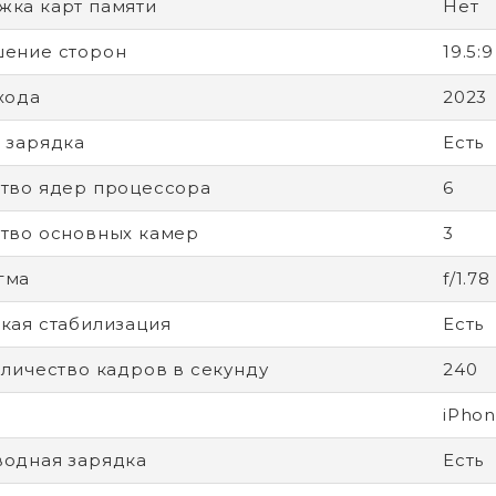
ка карт памяти
Нет
ение сторон
19.5:9
хода
2023
 зарядка
Есть
тво ядер процессора
6
тво основных камер
3
гма
f/1.78
кая стабилизация
Есть
оличество кадров в секунду
240
iPhon
одная зарядка
Есть