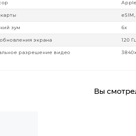
сор
Apple
-карты
eSIM,
кий зум
6x
 обновления экрана
120 Г
альное разрешение видео
3840
Вы смотре