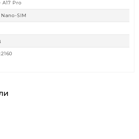
 A17 Pro
 Nano-SIM
ц
x2160
ли