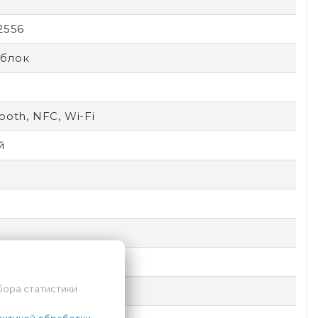
2556
блок
ooth, NFC, Wi-Fi
й
7
D
й
бора статистики