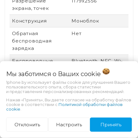
Разрешение
1179x2556
экрана, точек
Конструкция
Моноблок
Обратная
Нет
беспроводная
зарядка
Беспроводные
Bluetooth, NFC, Wi-
интерфейсы
Fi
Мы заботимся о Ваших
cookie
Цвет корпуса
Желтый
1phone.by использует файлы cookie для улучшения Вашего
пользовательского опыта, сбора статистики
и представления персонализированных рекомендаций.
Версия ОС
iOS 17
Нажав «Принять», Вы даете согласие на обработку файлов
cookie в соответствии с
Политикой обработки файлов
Платформа
iOS
cookie
.
Технология экрана
OLED
Отклонить
Настроить
Принять
Вид устройства
Новый