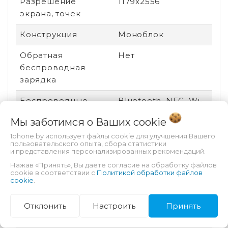
Разрешение
1179x2556
экрана, точек
Конструкция
Моноблок
Обратная
Нет
беспроводная
зарядка
Беспроводные
Bluetooth, NFC, Wi-
интерфейсы
Fi
Мы заботимся о Ваших
cookie
Цвет корпуса
Розовый
1phone.by использует файлы cookie для улучшения Вашего
пользовательского опыта, сбора статистики
и представления персонализированных рекомендаций.
Версия ОС
iOS 17
Нажав «Принять», Вы даете согласие на обработку файлов
cookie в соответствии с
Политикой обработки файлов
Платформа
iOS
cookie
.
Технология экрана
OLED
Отклонить
Настроить
Принять
Вид устройства
Новый