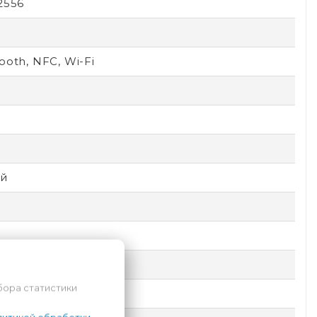
2556
ooth, NFC, Wi-Fi
6
D
й
ic Shield
бора статистики
e