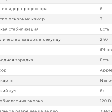
тво ядер процессора
6
тво основных камер
3
кая стабилизация
Есть
оличество кадров в секунду
240
iPhon
одная зарядка
Есть
сор
Apple
-карты
Nano
кий зум
6x
 обновления экрана
120 Г
альное разрешение видео
3840