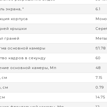
ь экрана, "
6.1
кция корпуса
Моно
дней крышки
Сере
л граней
Метал
гма основной камеры
f/1.78
тво кадров в секунду
60
ние основной камеры, Мп
48
 см
7.15
, см
0.79
 см
14.75
ние фронтальной камеры, Мп
12