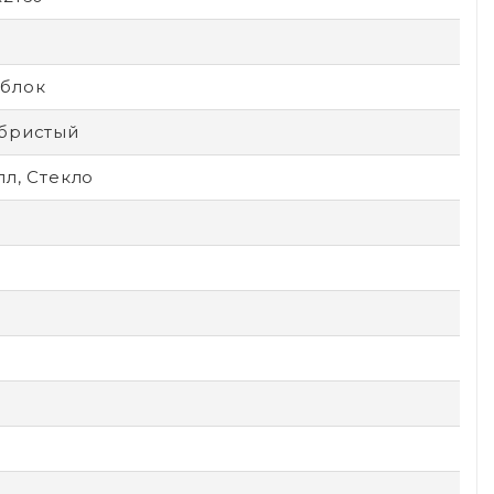
блок
бристый
л, Стекло