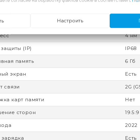
аете согласие на обработку файлов cookie в соответствии с
Пол
ятор
Несъ
ность
Разб
ть
Настроить
глаза
есс
4 нм
 защиты (IP)
IP68
вная память
6 Гб
ный экран
Есть
т связи
2G (G
ка карт памяти
Нет
ение сторон
19.5:9
хода
2022
 зарядка
Есть