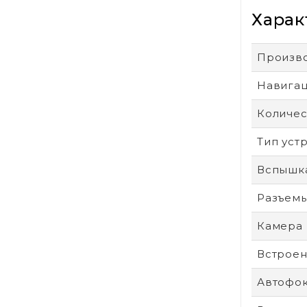
Харак
Произв
Навига
Количес
Тип уст
Вспышк
Разъем
Камера
Встроен
Автофо