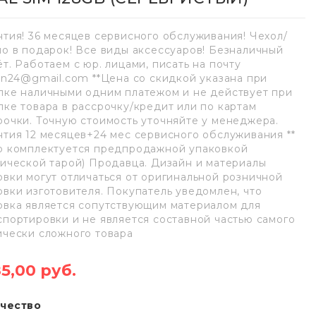
нтия! 36 месяцев сервисного обслуживания! Чехол/
ло в подарок! Все виды аксессуаров! Безналичный
ёт. Работаем с юр. лицами, писать на почту
lan24@gmail.com **Цена со скидкой указана при
пке наличными одним платежом и не действует при
пке товара в рассрочку/кредит или по картам
рочки. Точную стоимость уточняйте у менеджера.
нтия 12 месяцев+24 мес сервисного обслуживания **
р комплектуется предпродажной упаковкой
нической тарой) Продавца. Дизайн и материалы
овки могут отличаться от оригинальной розничной
овки изготовителя. Покупатель уведомлен, что
овка является сопутствующим материалом для
спортировки и не является составной частью самого
ически сложного товара
85,00 руб.
чество