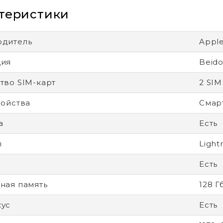
теристики
одитель
Appl
ция
Beid
тво SIM-карт
2 SIM
ройства
Смар
а
Есть
ы
Light
Есть
ная память
128 Г
кус
Есть