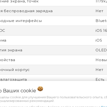
ние экрана, точек
1179x
я беспроводная зарядка
Нет
водные интерфейсы
Bluet
 ОС
iOS 1
рма
iOS
гия экрана
OLE
ройства
Новы
рочный корпус
Нет
 влагозащита
Есть
от царапин
Ceram
 о Ваших
cookie
файлы cookie для улучшения Вашего пользовательского опыта, с
дитель процессора
Appl
сонализированных рекомендаций.