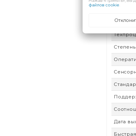
Нажав «Принять», Вы д
Аккумул
файлов cookie
.
Безопас
Отклони
Техпроц
Степень
Операти
Сенсор
Стандар
Поддерж
Соотнош
Дата вы
Быстрая