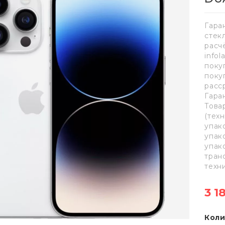
Гара
стек
расч
info
поку
поку
расс
Гара
Това
(тех
упак
упак
упак
тран
техн
3 1
Коли