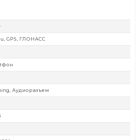
e
ou, GPS, ГЛОНАСС
тфон
ning, Аудиоразъем
б