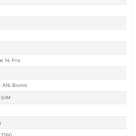
e 14 Pro
 A16 Bionic
-SIM
ц
x2160