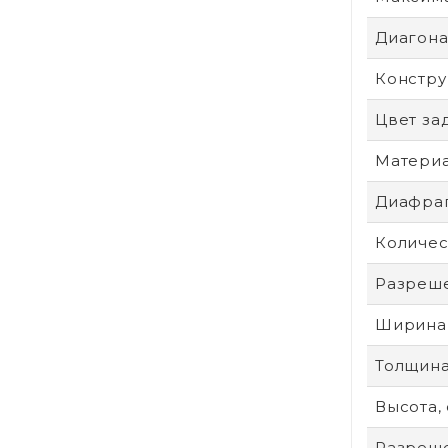
Диагонал
Констру
Цвет за
Материа
Диафра
Количес
Разреше
Ширина,
Толщина
Высота,
Разреше