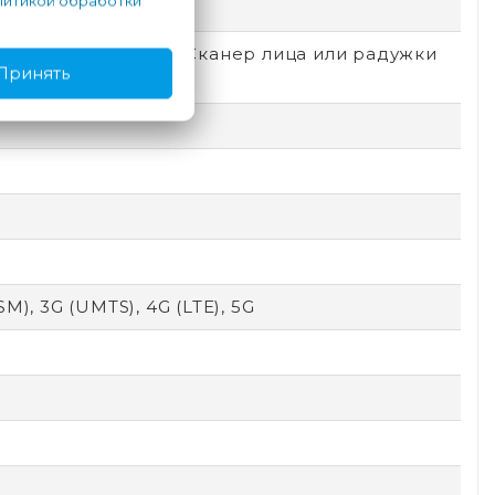
итикой обработки
емный
локировка по лицу, Сканер лица или радужки
Принять
SM), 3G (UMTS), 4G (LTE), 5G