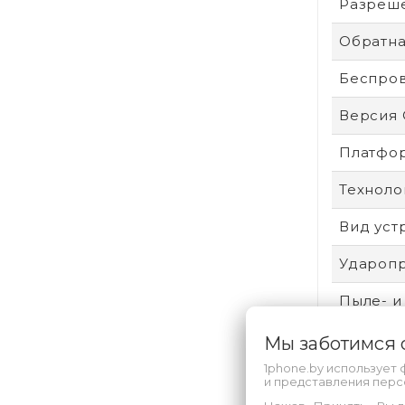
Разреше
Обратна
Беспро
Версия
Платфо
Техноло
Вид уст
Удароп
Пыле- и
Защита 
Мы заботимся
1phone.by использует 
Произво
и представления пер