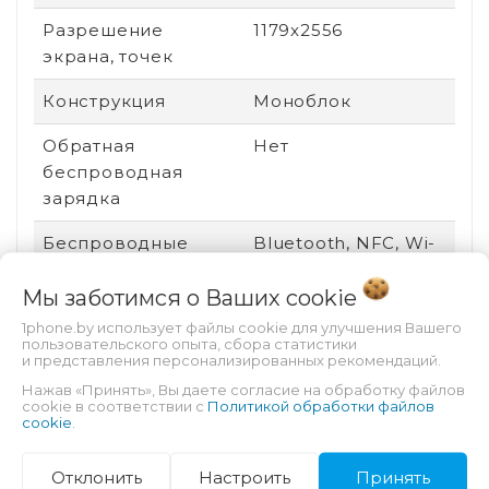
Разрешение
1179x2556
экрана, точек
Конструкция
Моноблок
Обратная
Нет
беспроводная
зарядка
Беспроводные
Bluetooth, NFC, Wi-
интерфейсы
Fi
Мы заботимся о Ваших
cookie
Цвет корпуса
Фиолетовый
1phone.by использует файлы cookie для улучшения Вашего
пользовательского опыта, сбора статистики
Версия ОС
iOS 16
и представления персонализированных рекомендаций.
Нажав «Принять», Вы даете согласие на обработку файлов
Платформа
iOS
cookie в соответствии с
Политикой обработки файлов
cookie
.
Технология экрана
OLED
Отклонить
Настроить
Принять