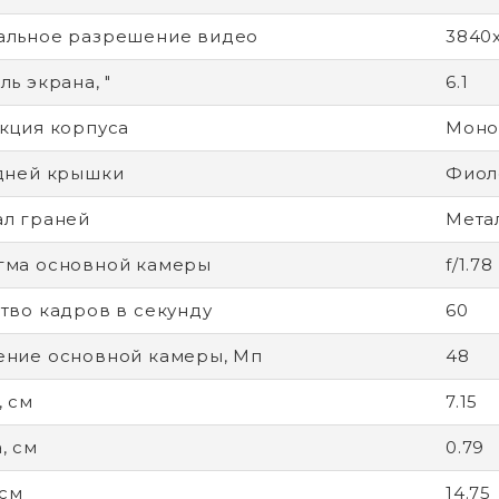
альное разрешение видео
3840
ь экрана, "
6.1
кция корпуса
Моно
дней крышки
Фиол
л граней
Метал
гма основной камеры
f/1.78
тво кадров в секунду
60
ние основной камеры, Мп
48
 см
7.15
, см
0.79
 см
14.75