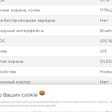
ние экрана, точек
1179x
я беспроводная зарядка
Нет
водные интерфейсы
Bluet
 ОС
iOS 1
рма
iOS
гия экрана
OLE
ройства
Новы
рочный корпус
Нет
 влагозащита
Есть
 о Ваших
cookie
файлы cookie для улучшения Вашего пользовательского опыта, с
от царапин
Ceram
сонализированных рекомендаций.