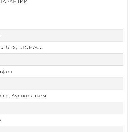
Й ГАРАНТИИ
e
ou, GPS, ГЛОНАСС
тфон
ning, Аудиоразъем
б