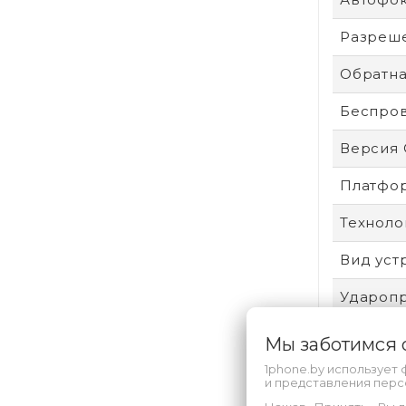
Разреше
Обратна
Беспро
Версия
Платфо
Техноло
Вид уст
Удароп
Пыле- и
Мы заботимся
1phone.by использует 
Защита 
и представления пер