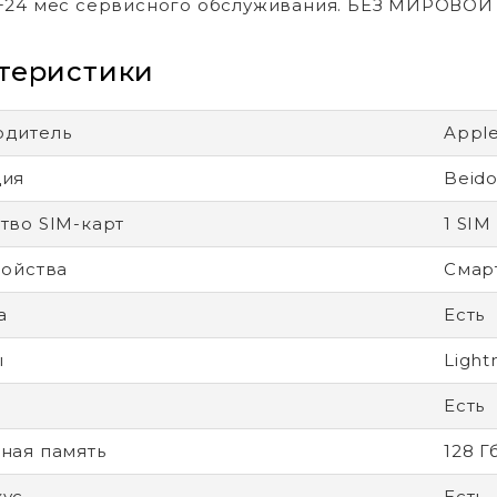
+24 мес сервисного обслуживания. БЕЗ МИРОВО
теристики
одитель
Appl
ция
Beid
тво SIM-карт
1 SIM
ройства
Смар
а
Есть
ы
Light
Есть
ная память
128 Г
кус
Есть