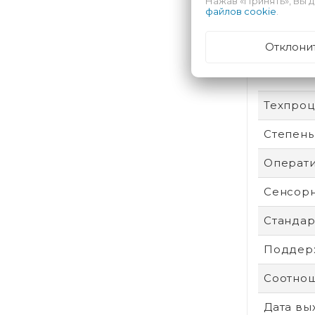
Нажав «Принять», Вы д
Произво
файлов cookie
.
Аккумул
Отклони
Безопас
Техпроц
Степень
Операти
Сенсор
Стандар
Поддерж
Соотнош
Дата вы