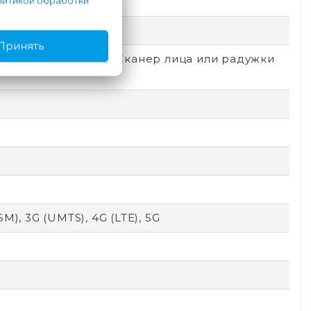
итикой обработки
e
емный
Принять
локировка по лицу, Сканер лица или радужки
SM), 3G (UMTS), 4G (LTE), 5G