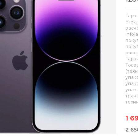
Гара
стек
расч
info
поку
поку
расс
Гара
Това
(тех
упак
упак
упак
тран
техн
1 6
2 65