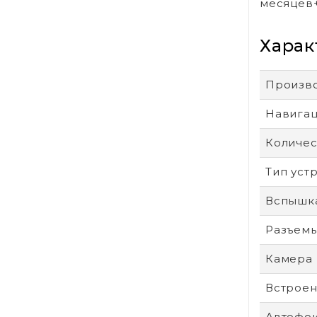
месяцев
Харак
Произв
Навига
Количес
Тип уст
Вспышк
Разъем
Камера
Встроен
Автофо