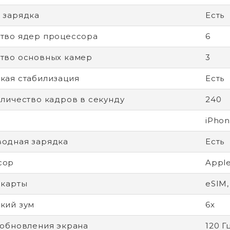
 зарядка
Есть
тво ядер процессора
6
тво основных камер
3
кая стабилизация
Есть
оличество кадров в секунду
240
iPhon
одная зарядка
Есть
сор
Apple
-карты
eSIM,
кий зум
6x
 обновления экрана
120 Г