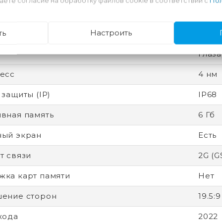
аете согласие на обработку файлов cookie в соответствии с
Пол
дитель процессора
Appl
ятор
Несъ
ть
Настроить
ность
Разб
глаза
есс
4 нм
 защиты (IP)
IP68
вная память
6 Гб
ный экран
Есть
т связи
2G (G
ка карт памяти
Нет
ение сторон
19.5:9
хода
2022