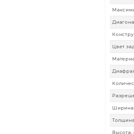
Максим
Диагонал
Констру
Цвет за
Материа
Диафра
Количес
Разреше
Ширина,
Толщина
Высота,