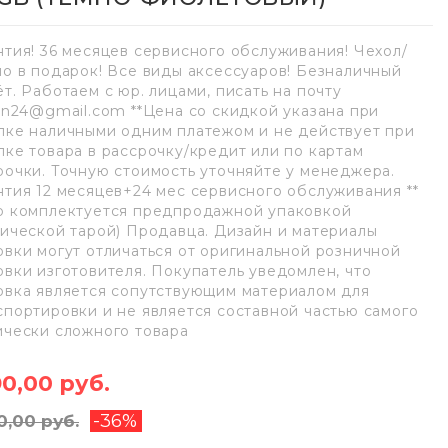
нтия! 36 месяцев сервисного обслуживания! Чехол/
ло в подарок! Все виды аксессуаров! Безналичный
ёт. Работаем с юр. лицами, писать на почту
lan24@gmail.com **Цена со скидкой указана при
пке наличными одним платежом и не действует при
пке товара в рассрочку/кредит или по картам
рочки. Точную стоимость уточняйте у менеджера.
нтия 12 месяцев+24 мес сервисного обслуживания **
р комплектуется предпродажной упаковкой
нической тарой) Продавца. Дизайн и материалы
овки могут отличаться от оригинальной розничной
овки изготовителя. Покупатель уведомлен, что
овка является сопутствующим материалом для
спортировки и не является составной частью самого
ически сложного товара
90,00 руб.
-36%
0,00 руб.