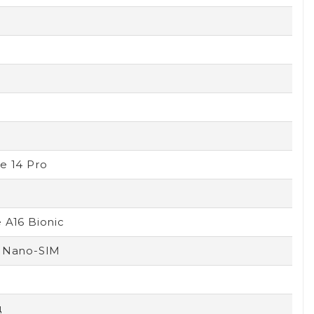
e 14 Pro
 A16 Bionic
 Nano-SIM
ц