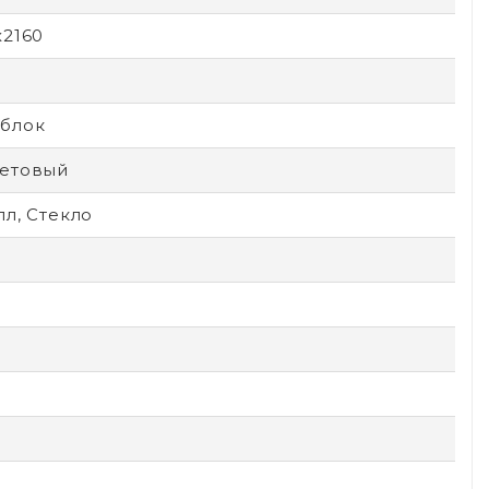
x2160
блок
етовый
л, Стекло