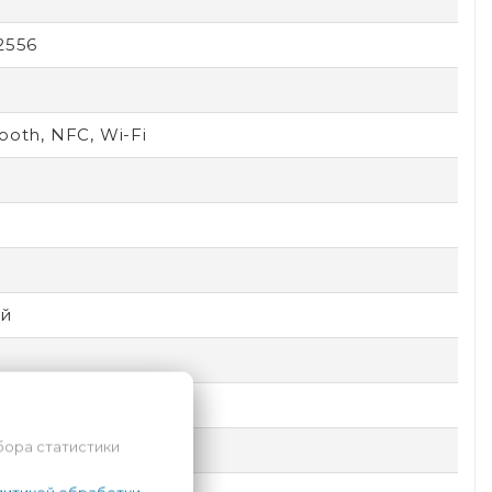
2556
ooth, NFC, Wi-Fi
6
D
й
бора статистики
ic Shield