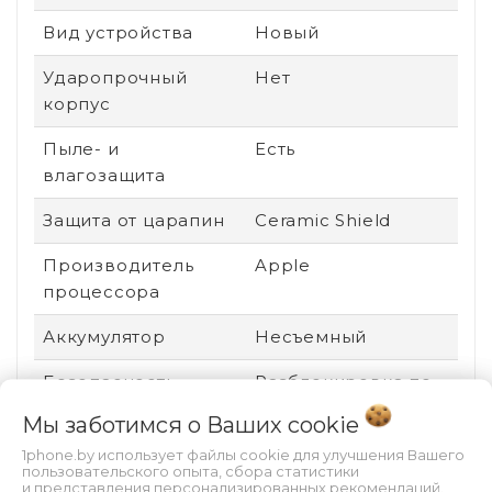
Вид устройства
Новый
Ударопрочный
Нет
корпус
Пыле- и
Есть
влагозащита
Защита от царапин
Ceramic Shield
Производитель
Apple
процессора
Аккумулятор
Несъемный
Безопасность
Разблокировка по
лицу, Сканер лица
Мы заботимся о Ваших
cookie
или радужки глаза
1phone.by использует файлы cookie для улучшения Вашего
пользовательского опыта, сбора статистики
Техпроцесс
5 нм
и представления персонализированных рекомендаций.