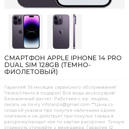
СМАРТФОН APPLE IPHONE 14 PRO
DUAL SIM 128GB (ТЕМНО-
ФИОЛЕТОВЫЙ)
Гарантия! 36 месяцев сервисного обслуживания!
Чехол/стекло в подарок! Все виды аксессуаров!
Безналичный расчёт. Работаем с юр. лицами,
писать на почту infolan24@gmail.com **Цена со
скидкой указана при покупке наличными одним
платежом и не действует при покупке товара в
рассрочку/кредит или по картам рассрочки. Точную
стоимость уточняйте у менеджера. Гарантия 12