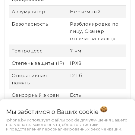
Аккумулятор
Несъемный
Безопасность
Разблокировка по
лицу, Сканер
отпечатка пальца
Техпроцесс
7 нм
Степень защиты (IP)
IPX8
Оперативная
12 Гб
память
Сенсорный экран
Есть
Стандарт связи
2G (GSM), 3G (UMTS),
Мы заботимся о Ваших
cookie
4G (LTE)
1phone.by использует файлы cookie для улучшения Вашего
пользовательского опыта, сбора статистики
Поддержка карт
Нет
и представления персонализированных рекомендаций.
памяти