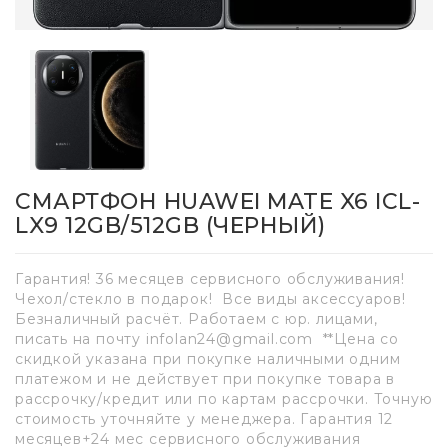
СМАРТФОН HUAWEI MATE X6 ICL-
LX9 12GB/512GB (ЧЕРНЫЙ)
Гарантия! 36 месяцев сервисного обслуживания!
Чехол/стекло в подарок! Все виды аксессуаров!
Безналичный расчёт. Работаем с юр. лицами,
писать на почту infolan24@gmail.com **Цена со
скидкой указана при покупке наличными одним
платежом и не действует при покупке товара в
рассрочку/кредит или по картам рассрочки. Точную
стоимость уточняйте у менеджера. Гарантия 12
месяцев+24 мес сервисного обслуживания