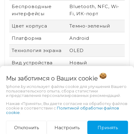
Беспроводные
Bluetooth, NFC, Wi-
интерфейсы
Fi, ИК-порт
Цвет корпуса
Темно-зеленый
Платформа
Android
Технология экрана
OLED
Вид устройства
Новый
Ударопрочный
Нет
Мы заботимся о Ваших
cookie
корпус
1phone.by использует файлы cookie для улучшения Вашего
пользовательского опыта, сбора статистики
Пыле- и
Есть
и представления персонализированных рекомендаций.
влагозащита
Нажав «Принять», Вы даете согласие на обработку файлов
cookie в соответствии с
Политикой обработки файлов
cookie
.
Защита от царапин
Kunlun Glass
Производитель
Qualcomm
Отклонить
Настроить
Принять
процессора