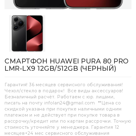
СМАРТФОН HUAWEI PURA 80 PRO
LMR-LX9 12GB/512GB (ЧЕРНЫЙ)
Гарантия! 36 месяцев сервисного обслуживания!
Чехол/стекло в подарок! Все виды аксессуаров!
Безналичный расчёт. Работаем с юр. лицами,
писать на почту infolan24@gmail.com **Цена со
скидкой указана при покупке наличными одним
платежом и не действует при покупке товара в
рассрочку/кредит или по картам рассрочки. Точную
стоимость уточняйте у менеджера. Гарантия 12
месяцев+24 мес сервисного обслуживания