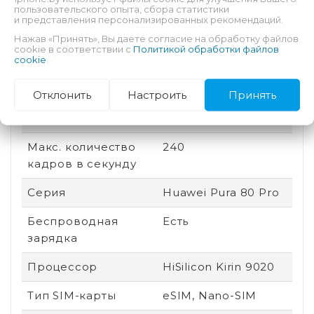
пользовательского опыта, сбора статистики
Количество ядер
12
и представления персонализированных рекомендаций.
процессора
Нажав «Принять», Вы даете согласие на обработку файлов
cookie в соответствии с
Политикой обработки файлов
Количество
3
cookie
.
основных камер
Отклонить
Настроить
Принять
Оптическая
Есть
стабилизация
Макс. количество
240
кадров в секунду
Серия
Huawei Pura 80 Pro
Беспроводная
Есть
зарядка
Процессор
HiSilicon Kirin 9020
Тип SIM-карты
eSIM, Nano-SIM