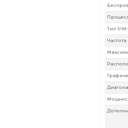
Беспров
Процес
Тип SIM
Частота
Максим
Располо
Графиче
Диагонал
Мощност
Дополни