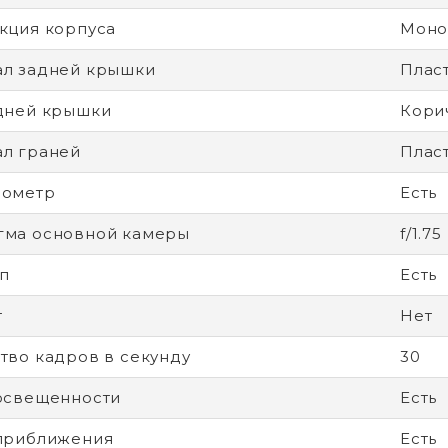
кция корпуса
Моно
л задней крышки
Плас
дней крышки
Кори
л граней
Плас
рометр
Есть
гма основной камеры
f/1.75
п
Есть
т
Нет
тво кадров в секунду
30
освещенности
Есть
приближения
Есть