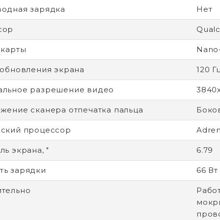
одная зарядка
Нет
сор
Qual
-карты
Nano
 обновления экрана
120 Г
альное разрешение видео
3840
жение сканера отпечатка пальца
Боко
ский процессор
Adren
ь экрана, "
6.79
ь зарядки
66 Вт
тельно
Работ
мокр
пров