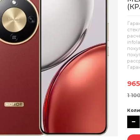
(К
Гара
стек
расч
info
поку
поку
расс
Гара
965
1 10
Коли