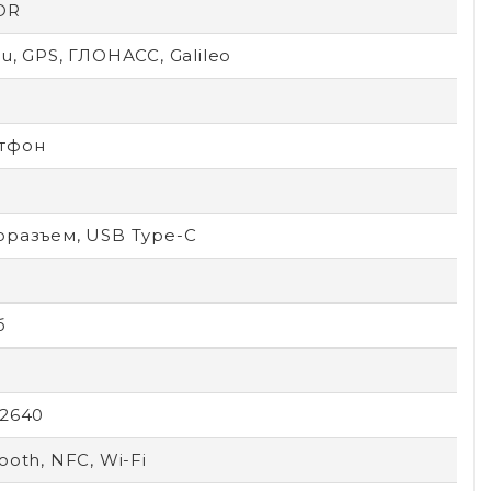
OR
u, GPS, ГЛОНАСС, Galileo
тфон
оразъем, USB Type-C
б
x2640
ooth, NFC, Wi-Fi