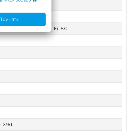
итикой обработки
Принять
SM), 3G (UMTS), 4G (LTE), 5G
r X9d