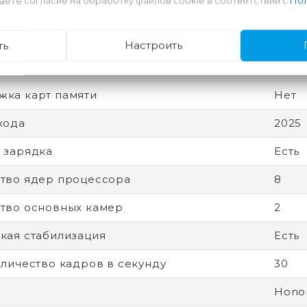
аете согласие на обработку файлов cookie в соответствии с
Пол
вная память
12 Гб
ный экран
Есть
ть
Настроить
т связи
2G (G
ка карт памяти
Нет
хода
2025
 зарядка
Есть
тво ядер процессора
8
тво основных камер
2
кая стабилизация
Есть
оличество кадров в секунду
30
Hono