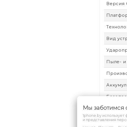
Версия
Платфо
Техноло
Вид уст
Удароп
Пыле- и
Произво
Аккумул
Безопас
Мы заботимся
Техпроц
1phone.by использует 
Степень
и представления пер