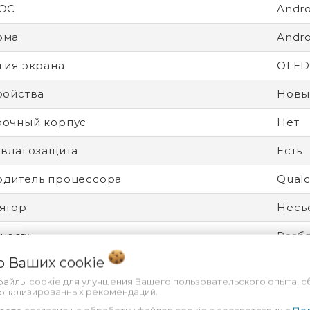
 ОС
Andro
рма
Andro
гия экрана
OLE
ройства
Новы
рочный корпус
Нет
 влагозащита
Есть
дитель процессора
Qual
ятор
Несъ
ность
Разбл
 о Ваших
cookie
есс
4 нм
файлы cookie для улучшения Вашего пользовательского опыта, с
 защиты (IP)
IP68,
сонализированных рекомендаций.