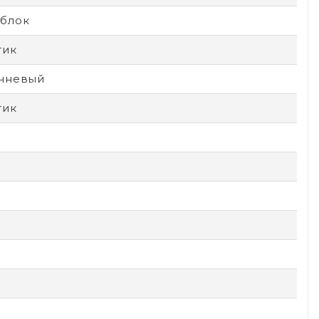
блок
тик
чневый
тик