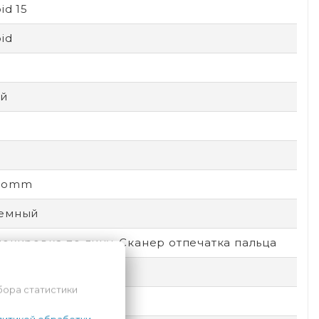
id 15
id
D
й
comm
емный
окировка по лицу, Сканер отпечатка пальца
бора статистики
 IP69, IP66