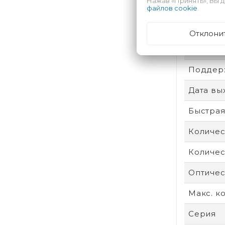
Нажав «Принять», Вы д
Операти
файлов cookie
.
Сенсор
Отклони
Стандар
Поддерж
Дата вы
Быстрая
Количес
Количес
Оптичес
Макс. к
Серия