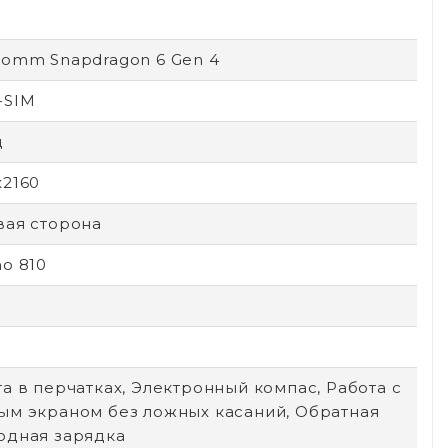
comm Snapdragon 6 Gen 4
-SIM
ц
x2160
вая сторона
o 810
а в перчатках, Электронный компас, Работа с
ым экраном без ложных касаний, Обратная
одная зарядка