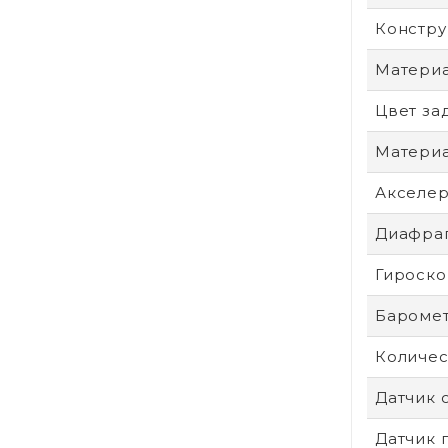
Констру
Материа
Цвет за
Материа
Акселе
Диафра
Гироско
Бароме
Количес
Датчик 
Датчик 