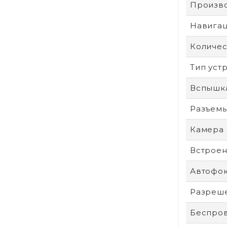
Произв
Навига
Количес
Тип уст
Вспышк
Разъем
Камера
Встроен
Автофо
Разреше
Беспро