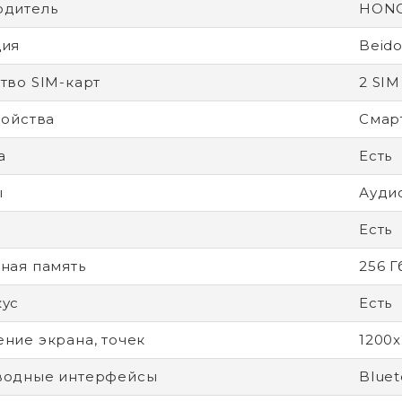
одитель
HON
ция
Beido
тво SIM-карт
2 SIM
ройства
Смар
а
Есть
ы
Ауди
Есть
ная память
256 Г
кус
Есть
ние экрана, точек
1200
водные интерфейсы
Bluet