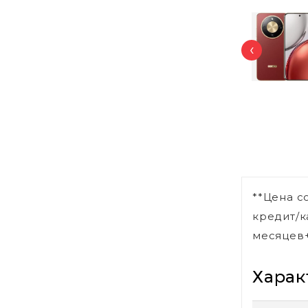
‹
**Цена с
кредит/к
месяцев+
Харак