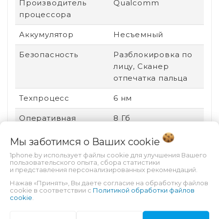
Производитель
Qualcomm
процессора
Аккумулятор
Несъемный
Безопасность
Разблокировка по
лицу, Сканер
отпечатка пальца
Техпроцесс
6 нм
Оперативная
8 Гб
память
Мы заботимся о Ваших
cookie
Сенсорный экран
Есть
1phone.by использует файлы cookie для улучшения Вашего
пользовательского опыта, сбора статистики
Стандарт связи
2G (GSM), 3G (UMTS),
и представления персонализированных рекомендаций.
4G (LTE)
Нажав «Принять», Вы даете согласие на обработку файлов
cookie в соответствии с
Политикой обработки файлов
cookie
.
Поддержка карт
Нет
памяти