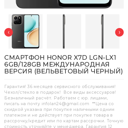
‹
›
СМАРТФОН HONOR X7D LGN-LX1
6GB/128GB МЕЖДУНАРОДНАЯ
ВЕРСИЯ (ВЕЛЬВЕТОВЫЙ ЧЕРНЫЙ)
Гарантия! 36 месяцев сервисного обслуживания!
Чехол/стекло в подарок! Все виды аксессуаров!
Безналичный расчёт. Работаем с юр. лицами,
писать на почту infolan24@gmail.com **Цена со
скидкой указана при покупке наличными одним
платежом и не действует при покупке товара в
рассрочку/кредит или по картам рассрочки. Точную
стоимость уточняйте у менеджера. Гарантия 12