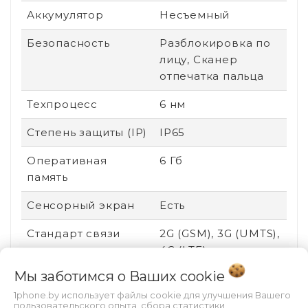
Аккумулятор
Несъемный
Безопасность
Разблокировка по
лицу, Сканер
отпечатка пальца
Техпроцесс
6 нм
Степень защиты (IP)
IP65
Оперативная
6 Гб
память
Сенсорный экран
Есть
Стандарт связи
2G (GSM), 3G (UMTS),
4G (LTE)
Мы заботимся о Ваших
cookie
Поддержка карт
Нет
памяти
1phone.by использует файлы cookie для улучшения Вашего
пользовательского опыта, сбора статистики