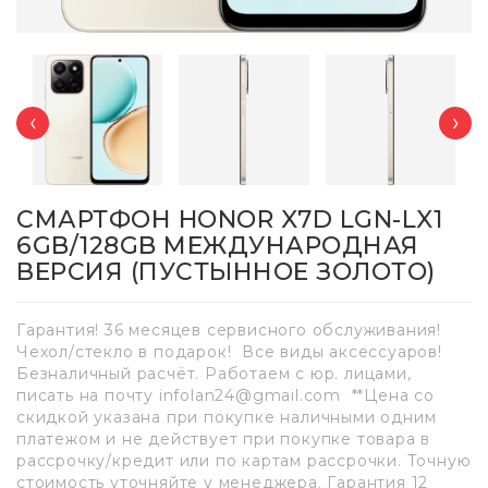
‹
›
СМАРТФОН HONOR X7D LGN-LX1
6GB/128GB МЕЖДУНАРОДНАЯ
ВЕРСИЯ (ПУСТЫННОЕ ЗОЛОТО)
Гарантия! 36 месяцев сервисного обслуживания!
Чехол/стекло в подарок! Все виды аксессуаров!
Безналичный расчёт. Работаем с юр. лицами,
писать на почту infolan24@gmail.com **Цена со
скидкой указана при покупке наличными одним
платежом и не действует при покупке товара в
рассрочку/кредит или по картам рассрочки. Точную
стоимость уточняйте у менеджера. Гарантия 12