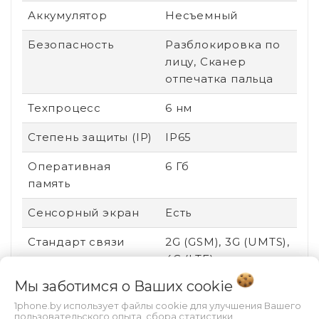
Аккумулятор
Несъемный
Безопасность
Разблокировка по
лицу, Сканер
отпечатка пальца
Техпроцесс
6 нм
Степень защиты (IP)
IP65
Оперативная
6 Гб
память
Сенсорный экран
Есть
Стандарт связи
2G (GSM), 3G (UMTS),
4G (LTE)
Мы заботимся о Ваших
cookie
Поддержка карт
Нет
памяти
1phone.by использует файлы cookie для улучшения Вашего
пользовательского опыта, сбора статистики