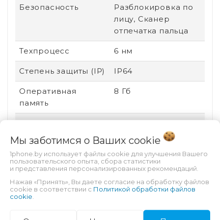
Безопасность
Разблокировка по
лицу, Сканер
отпечатка пальца
Техпроцесс
6 нм
Степень защиты (IP)
IP64
Оперативная
8 Гб
память
Сенсорный экран
Есть
Мы заботимся о Ваших
cookie
Стандарт связи
2G (GSM), 3G (UMTS),
1phone.by использует файлы cookie для улучшения Вашего
4G (LTE)
пользовательского опыта, сбора статистики
и представления персонализированных рекомендаций.
Поддержка карт
Нет
Нажав «Принять», Вы даете согласие на обработку файлов
памяти
cookie в соответствии с
Политикой обработки файлов
cookie
.
Соотношение
20:9
сторон