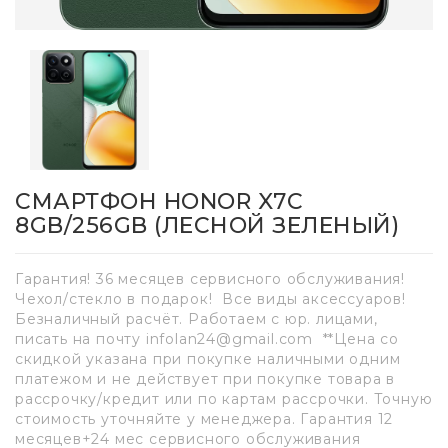
СМАРТФОН HONOR X7C
8GB/256GB (ЛЕСНОЙ ЗЕЛЕНЫЙ)
Гарантия! 36 месяцев сервисного обслуживания!
Чехол/стекло в подарок! Все виды аксессуаров!
Безналичный расчёт. Работаем с юр. лицами,
писать на почту infolan24@gmail.com **Цена со
скидкой указана при покупке наличными одним
платежом и не действует при покупке товара в
рассрочку/кредит или по картам рассрочки. Точную
стоимость уточняйте у менеджера. Гарантия 12
месяцев+24 мес сервисного обслуживания