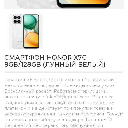
СМАРТФОН HONOR X7C
8GB/128GB (ЛУННЫЙ БЕЛЫЙ)
Гарантия! 36 месяцев сервисного обслуживания!
Чехол/стекло в подарок! Все виды аксессуаров!
Безналичный расчёт. Работаем с юр. лицами,
писать на почту infolan24@gmail.com **Цена со
скидкой указана при покупке наличными одним
платежом и не действует при покупке товара в
рассрочку/кредит или по картам рассрочки. Точную
стоимость уточняйте у менеджера. Гарантия 12
месяцев+24 мес сервисного обслуживания