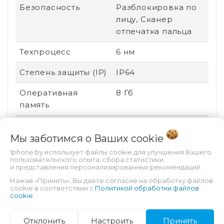
Безопасность
Разблокировка по
лицу, Сканер
отпечатка пальца
Техпроцесс
6 нм
Степень защиты (IP)
IP64
Оперативная
8 Гб
память
Сенсорный экран
Есть
Мы заботимся о Ваших
cookie
Стандарт связи
2G (GSM), 3G (UMTS),
1phone.by использует файлы cookie для улучшения Вашего
4G (LTE)
пользовательского опыта, сбора статистики
и представления персонализированных рекомендаций.
Поддержка карт
Нет
Нажав «Принять», Вы даете согласие на обработку файлов
cookie в соответствии с
Политикой обработки файлов
памяти
cookie
.
Соотношение
20:9
Отклонить
Настроить
Принять
сторон