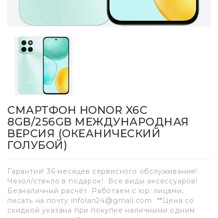
СМАРТФОН HONOR X6C
8GB/256GB МЕЖДУНАРОДНАЯ
ВЕРСИЯ (ОКЕАНИЧЕСКИЙ
ГОЛУБОЙ)
Гарантия! 36 месяцев сервисного обслуживания!
Чехол/стекло в подарок! Все виды аксессуаров!
Безналичный расчёт. Работаем с юр. лицами,
писать на почту infolan24@gmail.com **Цена со
скидкой указана при покупке наличными одним