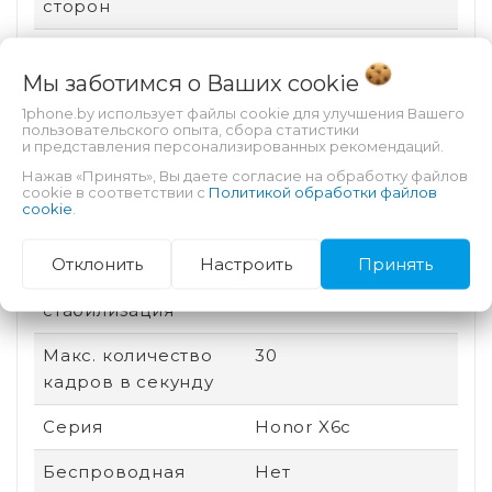
сторон
Дата выхода
2025
Мы заботимся о Ваших
cookie
Быстрая зарядка
Есть
1phone.by использует файлы cookie для улучшения Вашего
пользовательского опыта, сбора статистики
Количество ядер
8
и представления персонализированных рекомендаций.
процессора
Нажав «Принять», Вы даете согласие на обработку файлов
cookie в соответствии с
Политикой обработки файлов
cookie
.
Количество
2
основных камер
Отклонить
Настроить
Принять
Оптическая
Нет
стабилизация
Макс. количество
30
кадров в секунду
Серия
Honor X6c
Беспроводная
Нет