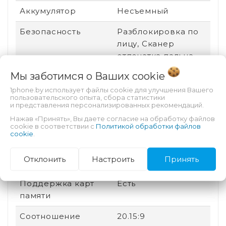
Аккумулятор
Несъемный
Безопасность
Разблокировка по
лицу, Сканер
отпечатка пальца
Мы заботимся о Ваших
cookie
Техпроцесс
12 нм
1phone.by использует файлы cookie для улучшения Вашего
Оперативная
6 Гб
пользовательского опыта, сбора статистики
и представления персонализированных рекомендаций.
память
Нажав «Принять», Вы даете согласие на обработку файлов
cookie в соответствии с
Политикой обработки файлов
Сенсорный экран
Есть
cookie
.
Стандарт связи
2G (GSM), 3G (UMTS),
Отклонить
Настроить
Принять
4G (LTE)
Поддержка карт
Есть
памяти
Соотношение
20.15:9