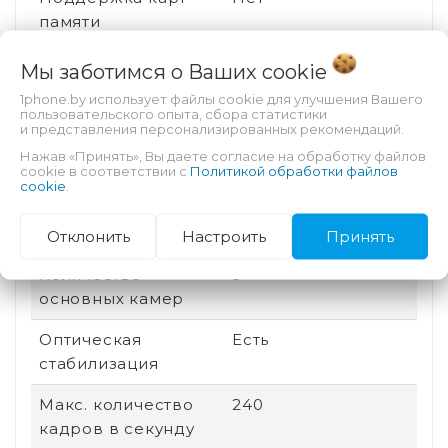
памяти
Соотношение
19.5:9
Мы заботимся о Ваших
cookie
сторон
1phone.by использует файлы cookie для улучшения Вашего
пользовательского опыта, сбора статистики
Дата выхода
2024
и представления персонализированных рекомендаций.
Нажав «Принять», Вы даете согласие на обработку файлов
Быстрая зарядка
Нет
cookie в соответствии с
Политикой обработки файлов
cookie
.
Количество ядер
8
процессора
Отклонить
Настроить
Принять
Количество
3
основных камер
Оптическая
Есть
стабилизация
Макс. количество
240
кадров в секунду