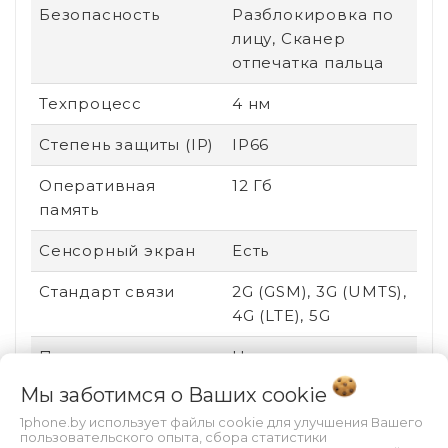
Безопасность
Разблокировка по
лицу, Сканер
отпечатка пальца
Техпроцесс
4 нм
Степень защиты (IP)
IP66
Оперативная
12 Гб
память
Сенсорный экран
Есть
Стандарт связи
2G (GSM), 3G (UMTS),
4G (LTE), 5G
Поддержка карт
Нет
памяти
Мы заботимся о Ваших
cookie
Соотношение
19.5:9
1phone.by использует файлы cookie для улучшения Вашего
пользовательского опыта, сбора статистики
сторон