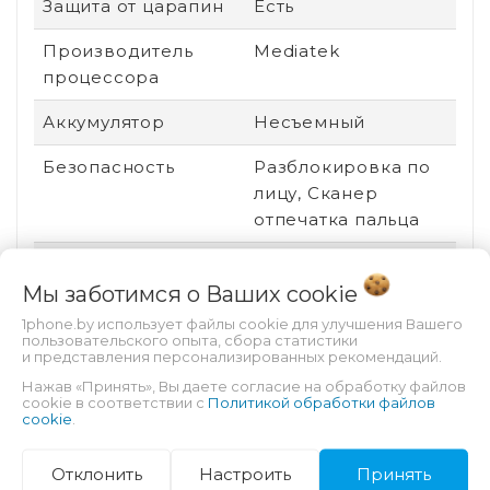
Защита от царапин
Есть
Производитель
Mediatek
процессора
Аккумулятор
Несъемный
Безопасность
Разблокировка по
лицу, Сканер
отпечатка пальца
Техпроцесс
6 нм
Мы заботимся о Ваших
cookie
Оперативная
8 Гб
1phone.by использует файлы cookie для улучшения Вашего
память
пользовательского опыта, сбора статистики
и представления персонализированных рекомендаций.
Сенсорный экран
Есть
Нажав «Принять», Вы даете согласие на обработку файлов
cookie в соответствии с
Политикой обработки файлов
cookie
.
Стандарт связи
2G (GSM), 3G (UMTS),
4G (LTE), 5G
Отклонить
Настроить
Принять