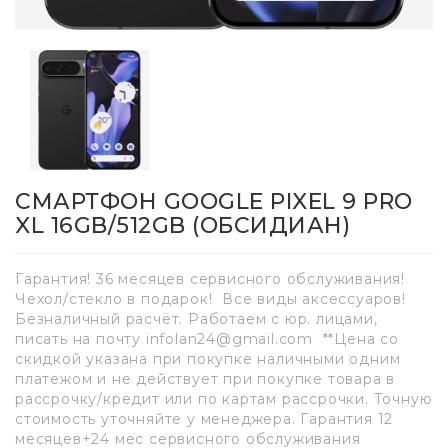
СМАРТФОН GOOGLE PIXEL 9 PRO
XL 16GB/512GB (ОБСИДИАН)
Гарантия! 36 месяцев сервисного обслуживания!
Чехол/стекло в подарок! Все виды аксессуаров!
Безналичный расчёт. Работаем с юр. лицами,
писать на почту infolan24@gmail.com **Цена со
скидкой указана при покупке наличными одним
платежом и не действует при покупке товара в
рассрочку/кредит или по картам рассрочки. Точную
стоимость уточняйте у менеджера. Гарантия 12
месяцев+24 мес сервисного обслуживания