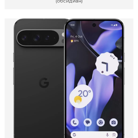
(обсидиан)