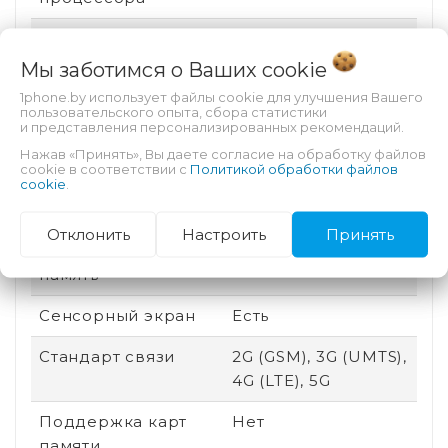
Аккумулятор
Несъемный
Мы заботимся о Ваших
cookie
Безопасность
Разблокировка по
1phone.by использует файлы cookie для улучшения Вашего
лицу, Сканер
пользовательского опыта, сбора статистики
отпечатка пальца
и представления персонализированных рекомендаций.
Нажав «Принять», Вы даете согласие на обработку файлов
Техпроцесс
4 нм
cookie в соответствии с
Политикой обработки файлов
cookie
.
Степень защиты (IP)
IP68
Отклонить
Настроить
Принять
Оперативная
16 Гб
память
Сенсорный экран
Есть
Стандарт связи
2G (GSM), 3G (UMTS),
4G (LTE), 5G
Поддержка карт
Нет
памяти